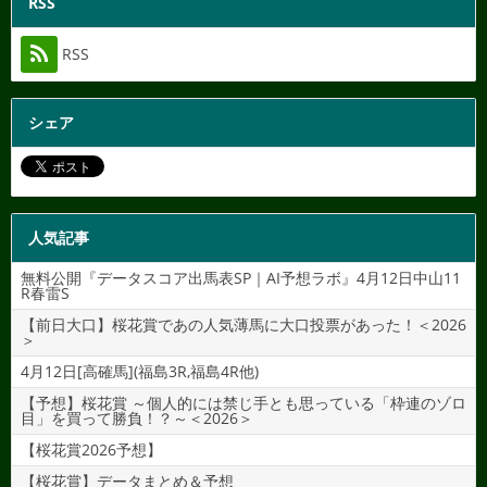
RSS
RSS
シェア
人気記事
無料公開『データスコア出馬表SP｜AI予想ラボ』4月12日中山11
R春雷S
【前日大口】桜花賞であの人気薄馬に大口投票があった！＜2026
＞
4月12日[高確馬](福島3R,福島4R他)
【予想】桜花賞 ～個人的には禁じ手とも思っている「枠連のゾロ
目」を買って勝負！？～＜2026＞
【桜花賞2026予想】
【桜花賞】データまとめ＆予想