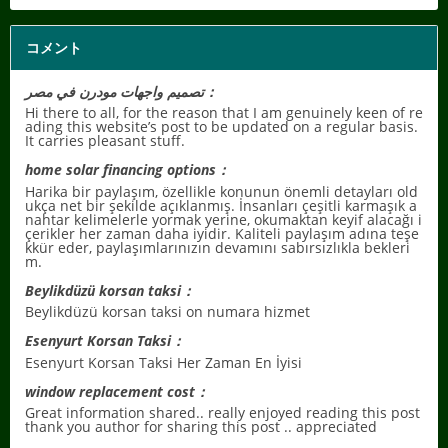
コメント
تصميم واجهات مودرن في مصر：
Hi there to all, for the reason that I am genuinely keen of re
ading this website’s post to be updated on a regular basis.
It carries pleasant stuff.
home solar financing options：
Harika bir paylaşım, özellikle konunun önemli detayları old
ukça net bir şekilde açıklanmış. İnsanları çeşitli karmaşık a
nahtar kelimelerle yormak yerine, okumaktan keyif alacağı i
çerikler her zaman daha iyidir. Kaliteli paylaşım adına teşe
kkür eder, paylaşımlarınızın devamını sabırsızlıkla bekleri
m.
Beylikdüzü korsan taksi：
Beylikdüzü korsan taksi on numara hizmet
Esenyurt Korsan Taksi：
Esenyurt Korsan Taksi Her Zaman En İyisi
window replacement cost：
Great information shared.. really enjoyed reading this post
thank you author for sharing this post .. appreciated