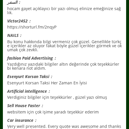
السفر：
hocam gayet açıklayıcı bir yazı olmuş elinize emeğinize sağ
lık.
Victor2452：
https://shorturl.fm/2nqyP
NAILS：
Bu konu hakkında bilgi vermeniz çok güzel. Genellikle türkç
e içerikler az oluyor fakat böyle güzel içerikler görmek ve ok
umak çok zevkli.
fashion Paid Advertising：
Yazdığınız yazıdaki bilgiler altın değerinde çok teşekkürler
bi kenara not aldım.
Esenyurt Korsan Taksi：
Esenyurt Korsan Taksi Her Zaman En İyisi
Artificial intelligence：
Verdiginiz bilgiler için teşekkürler , güzel yazı olmuş
Sell House Faster：
websitem için çok işime yaradı teşekkür ederim
Car insurance：
Very well presented. Every quote was awesome and thanks