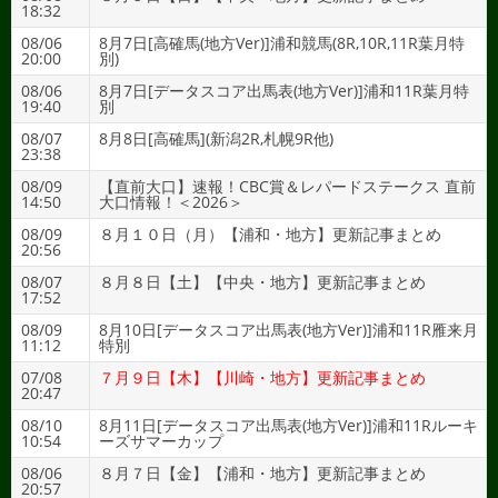
18:32
08/06
8月7日[高確馬(地方Ver)]浦和競馬(8R,10R,11R葉月特
20:00
別)
08/06
8月7日[データスコア出馬表(地方Ver)]浦和11R葉月特
19:40
別
08/07
8月8日[高確馬](新潟2R,札幌9R他)
23:38
08/09
【直前大口】速報！CBC賞＆レパードステークス 直前
14:50
大口情報！＜2026＞
08/09
８月１０日（月）【浦和・地方】更新記事まとめ
20:56
08/07
８月８日【土】【中央・地方】更新記事まとめ
17:52
08/09
8月10日[データスコア出馬表(地方Ver)]浦和11R雁来月
11:12
特別
07/08
７月９日【木】【川崎・地方】更新記事まとめ
20:47
08/10
8月11日[データスコア出馬表(地方Ver)]浦和11Rルーキ
10:54
ーズサマーカップ
08/06
８月７日【金】【浦和・地方】更新記事まとめ
20:57