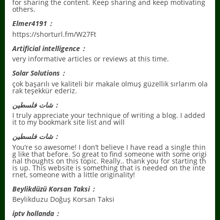
for sharing the content. Keep sharing and keep motivating
others.
Elmer4191：
https://shorturl.fm/W27Ft
Artificial intelligence：
very informative articles or reviews at this time.
Solar Solutions：
çok başarılı ve kaliteli bir makale olmuş güzellik sırlarım ola
rak teşekkür ederiz.
شات فلسطين：
I truly appreciate your technique of writing a blog. I added
it to my bookmark site list and will
شات فلسطين：
You’re so awesome! I don’t believe I have read a single thin
g like that before. So great to find someone with some origi
nal thoughts on this topic. Really.. thank you for starting th
is up. This website is something that is needed on the inte
rnet, someone with a little originality!
Beylikdüzü Korsan Taksi：
Beylikduzu Doğuş Korsan Taksi
iptv hollanda：