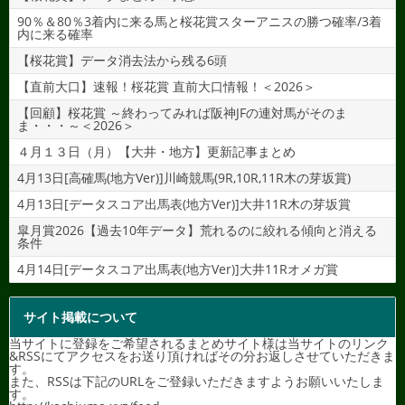
90％＆80％3着内に来る馬と桜花賞スターアニスの勝つ確率/3着
内に来る確率
【桜花賞】データ消去法から残る6頭
【直前大口】速報！桜花賞 直前大口情報！＜2026＞
【回顧】桜花賞 ～終わってみれば阪神JFの連対馬がそのま
ま・・・～＜2026＞
４月１３日（月）【大井・地方】更新記事まとめ
4月13日[高確馬(地方Ver)]川崎競馬(9R,10R,11R木の芽坂賞)
4月13日[データスコア出馬表(地方Ver)]大井11R木の芽坂賞
皐月賞2026【過去10年データ】荒れるのに絞れる傾向と消える
条件
4月14日[データスコア出馬表(地方Ver)]大井11Rオメガ賞
サイト掲載について
当サイトに登録をご希望されるまとめサイト様は当サイトのリンク
&RSSにてアクセスをお送り頂ければその分お返しさせていただきま
す。
また、RSSは下記のURLをご登録いただきますようお願いいたしま
す。