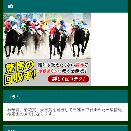
afz
コラム
秋華賞、菊花賞、天皇賞を連続して三連単で射止めた一級情報
検定士のメモになります。