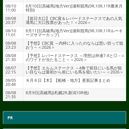
08/10
8月10日[高確馬(地方Ver)]浦和競馬(9R,10R,11R雁来月
11:00
特別)
08/08
【前日大口】CBC賞＆レパードステークスであの人気
20:37
薄馬に大口投票があった！＜2026＞
08/10
8月11日[高確馬(地方Ver)]浦和競馬(9R,10R,11Rルーキ
11:01
ーズサマーカップ)
08/08
【予想】CBC賞 ～内枠に入ったのならば思い切って狙
23:23
おう～＜2026＞
08/08
【予想】レパードステークス ～理想は枠連7-8と◎－○
21:30
のワイドが当たること～＜2026＞
08/07
【予想】エルムステークス ～4角で前目にいる馬が狙
22:15
い目ならば最初から前にいる馬を狙いたい～＜2026＞
08/05
８月６日【木】【船橋・地方】更新記事まとめ
20:48
08/08
8月9日[高確馬](札幌2R,新潟10R他)
21:35
PR