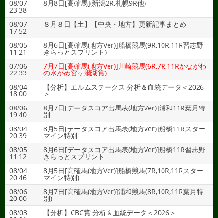
08/07
8月8日[高確馬](新潟2R,札幌9R他)
23:38
08/07
８月８日【土】【中央・地方】更新記事まとめ
17:52
08/05
8月6日[高確馬(地方Ver)]船橋競馬(9R,10R,11R習志野
11:21
きらっとスプリント)
07/06
7月7日[高確馬(地方Ver)]川崎競馬(6R,7R,11Rかながわ
22:33
の水がめ宮ヶ瀬湖賞)
08/04
【分析】エルムステークス 分析＆血統データ＜2026
18:00
＞
08/06
8月7日[データスコア出馬表(地方Ver)]浦和11R葉月特
19:40
別
08/04
8月5日[データスコア出馬表(地方Ver)]船橋11Rスター
20:39
マイン特別
08/05
8月6日[データスコア出馬表(地方Ver)]船橋11R習志野
11:12
きらっとスプリント
08/04
8月5日[高確馬(地方Ver)]船橋競馬(7R,10R,11Rスター
20:46
マイン特別)
08/06
8月7日[高確馬(地方Ver)]浦和競馬(8R,10R,11R葉月特
20:00
別)
08/03
【分析】CBC賞 分析＆血統データ＜2026＞