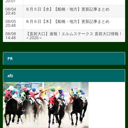
20:01
08/04
８月５日【水】【船橋・地方】更新記事まとめ
20:45
08/05
８月６日【木】【船橋・地方】更新記事まとめ
20:48
08/08
【直前大口】速報！エルムステークス 直前大口情報！
14:48
＜2026＞
PR
afz