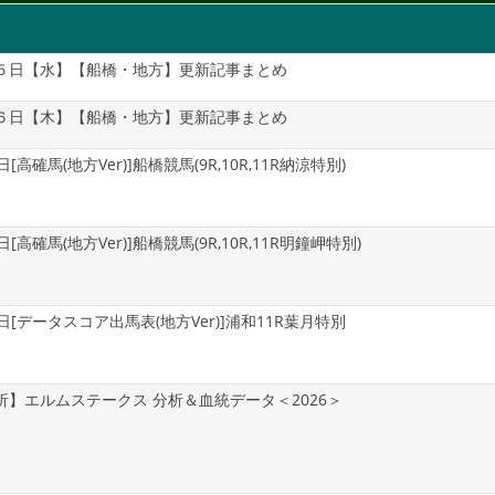
５日【水】【船橋・地方】更新記事まとめ
６日【木】【船橋・地方】更新記事まとめ
日[高確馬(地方Ver)]船橋競馬(9R,10R,11R納涼特別)
日[高確馬(地方Ver)]船橋競馬(9R,10R,11R明鐘岬特別)
日[データスコア出馬表(地方Ver)]浦和11R葉月特別
析】エルムステークス 分析＆血統データ＜2026＞