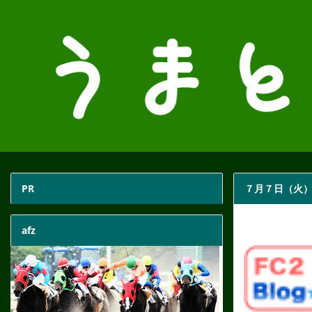
PR
７月７日（火
afz