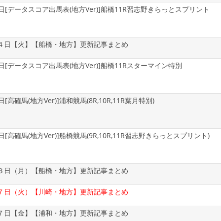
6日[データスコア出馬表(地方Ver)]船橋11R習志野きらっとスプリント
４日【火】【船橋・地方】更新記事まとめ
5日[データスコア出馬表(地方Ver)]船橋11Rスターマイン特別
日[高確馬(地方Ver)]浦和競馬(8R,10R,11R葉月特別)
日[高確馬(地方Ver)]船橋競馬(9R,10R,11R習志野きらっとスプリント)
３日（月）【船橋・地方】更新記事まとめ
７日（火）【川崎・地方】更新記事まとめ
７日【金】【浦和・地方】更新記事まとめ