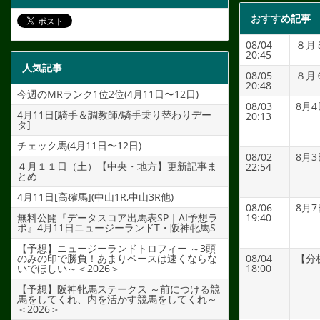
おすすめ記事
08/04
８月
20:45
人気記事
08/05
８月
20:48
今週のMRランク1位2位(4月11日〜12日)
08/03
8月4
4月11日[騎手＆調教師/騎手乗り替わりデー
20:13
タ]
チェック馬(4月11日〜12日)
08/02
8月3
４月１１日（土）【中央・地方】更新記事ま
22:54
とめ
4月11日[高確馬](中山1R,中山3R他)
08/06
8月7
無料公開『データスコア出馬表SP｜AI予想ラ
19:40
ボ』4月11日ニュージーランドT・阪神牝馬S
【予想】ニュージーランドトロフィー ～3頭
のみの印で勝負！あまりペースは速くならな
08/04
【分
いでほしい～＜2026＞
18:00
【予想】阪神牝馬ステークス ～前につける競
馬をしてくれ、内を活かす競馬をしてくれ～
＜2026＞