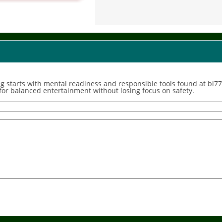
 starts with mental readiness and responsible tools found at
bl77
 for balanced entertainment without losing focus on safety.