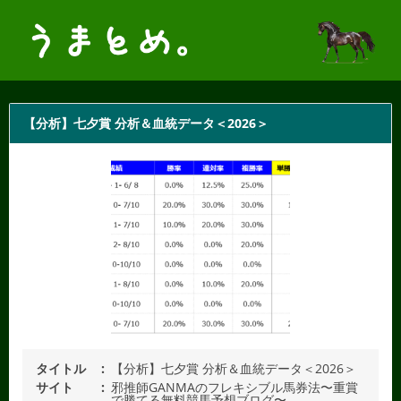
【分析】七夕賞 分析＆血統データ＜2026＞
タイトル
【分析】七夕賞 分析＆血統データ＜2026＞
サイト
邪推師GANMAのフレキシブル馬券法〜重賞
で勝てる無料競馬予想ブログ〜