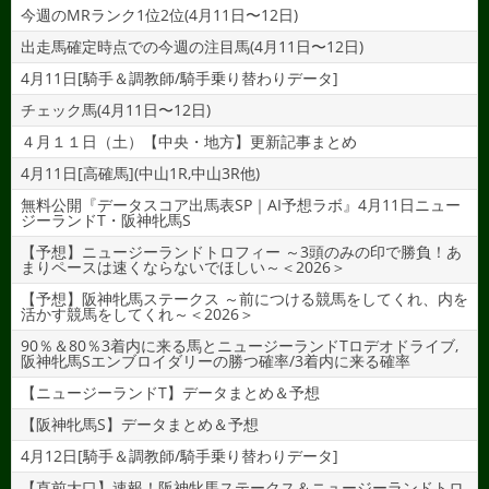
今週のMRランク1位2位(4月11日〜12日)
出走馬確定時点での今週の注目馬(4月11日〜12日)
4月11日[騎手＆調教師/騎手乗り替わりデータ]
チェック馬(4月11日〜12日)
４月１１日（土）【中央・地方】更新記事まとめ
4月11日[高確馬](中山1R,中山3R他)
無料公開『データスコア出馬表SP｜AI予想ラボ』4月11日ニュー
ジーランドT・阪神牝馬S
【予想】ニュージーランドトロフィー ～3頭のみの印で勝負！あ
まりペースは速くならないでほしい～＜2026＞
【予想】阪神牝馬ステークス ～前につける競馬をしてくれ、内を
活かす競馬をしてくれ～＜2026＞
90％＆80％3着内に来る馬とニュージーランドTロデオドライブ,
阪神牝馬Sエンブロイダリーの勝つ確率/3着内に来る確率
【ニュージーランドT】データまとめ＆予想
【阪神牝馬S】データまとめ＆予想
4月12日[騎手＆調教師/騎手乗り替わりデータ]
【直前大口】速報！阪神牝馬ステークス＆ニュージーランドトロ