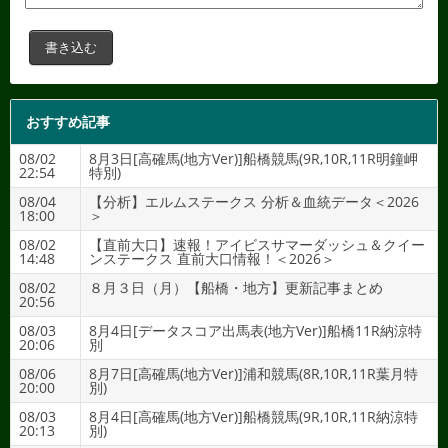
おすすめ記事
08/02
8月3日[高確馬(地方Ver)]船橋競馬(9R,10R,11R明鐘岬
22:54
特別)
08/04
【分析】エルムステークス 分析＆血統データ＜2026
18:00
＞
08/02
【直前大口】速報！アイビスサマーダッシュ＆クイー
14:48
ンステークス 直前大口情報！＜2026＞
08/02
８月３日（月）【船橋・地方】更新記事まとめ
20:56
08/03
8月4日[データスコア出馬表(地方Ver)]船橋11R納涼特
20:06
別
08/06
8月7日[高確馬(地方Ver)]浦和競馬(8R,10R,11R葉月特
20:00
別)
08/03
8月4日[高確馬(地方Ver)]船橋競馬(9R,10R,11R納涼特
20:13
別)