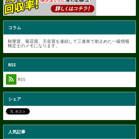
コラム
秋華賞、菊花賞、天皇賞を連続して三連単で射止めた一級情報
検定士のメモになります。
RSS
RSS
シェア
人気記事