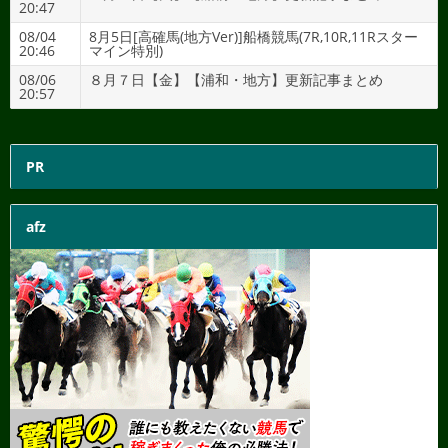
20:47
08/04
8月5日[高確馬(地方Ver)]船橋競馬(7R,10R,11Rスター
20:46
マイン特別)
08/06
８月７日【金】【浦和・地方】更新記事まとめ
20:57
PR
afz