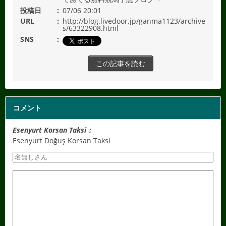
投稿日
07/06 20:01
URL
http://blog.livedoor.jp/ganma1123/archive
s/63322908.html
SNS
この記事を読む
コメント
Esenyurt Korsan Taksi：
Esenyurt Doğuş Korsan Taksi