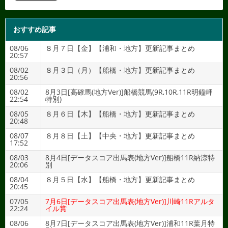
おすすめ記事
08/06
８月７日【金】【浦和・地方】更新記事まとめ
20:57
08/02
８月３日（月）【船橋・地方】更新記事まとめ
20:56
08/02
8月3日[高確馬(地方Ver)]船橋競馬(9R,10R,11R明鐘岬
22:54
特別)
08/05
８月６日【木】【船橋・地方】更新記事まとめ
20:48
08/07
８月８日【土】【中央・地方】更新記事まとめ
17:52
08/03
8月4日[データスコア出馬表(地方Ver)]船橋11R納涼特
20:06
別
08/04
８月５日【水】【船橋・地方】更新記事まとめ
20:45
07/05
7月6日[データスコア出馬表(地方Ver)]川崎11Rアルタ
22:24
イル賞
08/06
8月7日[データスコア出馬表(地方Ver)]浦和11R葉月特