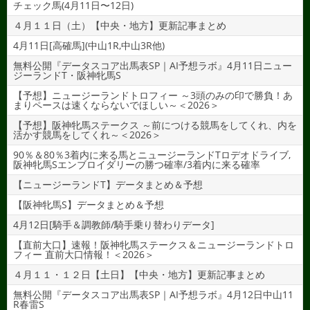
チェック馬(4月11日〜12日)
４月１１日（土）【中央・地方】更新記事まとめ
4月11日[高確馬](中山1R,中山3R他)
無料公開『データスコア出馬表SP｜AI予想ラボ』4月11日ニュー
ジーランドT・阪神牝馬S
【予想】ニュージーランドトロフィー ～3頭のみの印で勝負！あ
まりペースは速くならないでほしい～＜2026＞
【予想】阪神牝馬ステークス ～前につける競馬をしてくれ、内を
活かす競馬をしてくれ～＜2026＞
90％＆80％3着内に来る馬とニュージーランドTロデオドライブ,
阪神牝馬Sエンブロイダリーの勝つ確率/3着内に来る確率
【ニュージーランドT】データまとめ＆予想
【阪神牝馬S】データまとめ＆予想
4月12日[騎手＆調教師/騎手乗り替わりデータ]
【直前大口】速報！阪神牝馬ステークス＆ニュージーランドトロ
フィー 直前大口情報！＜2026＞
４月１１・１２日【土日】【中央・地方】更新記事まとめ
無料公開『データスコア出馬表SP｜AI予想ラボ』4月12日中山11
R春雷S