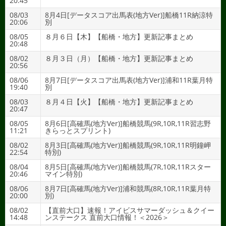
20:45
08/03
8月4日[データスコア出馬表(地方Ver)]船橋11R納涼特
20:06
別
08/05
８月６日【木】【船橋・地方】更新記事まとめ
20:48
08/02
８月３日（月）【船橋・地方】更新記事まとめ
20:56
08/06
8月7日[データスコア出馬表(地方Ver)]浦和11R葉月特
19:40
別
08/03
８月４日【火】【船橋・地方】更新記事まとめ
20:47
08/05
8月6日[高確馬(地方Ver)]船橋競馬(9R,10R,11R習志野
11:21
きらっとスプリント)
08/02
8月3日[高確馬(地方Ver)]船橋競馬(9R,10R,11R明鐘岬
22:54
特別)
08/04
8月5日[高確馬(地方Ver)]船橋競馬(7R,10R,11Rスター
20:46
マイン特別)
08/06
8月7日[高確馬(地方Ver)]浦和競馬(8R,10R,11R葉月特
20:00
別)
08/02
【直前大口】速報！アイビスサマーダッシュ＆クイー
14:48
ンステークス 直前大口情報！＜2026＞