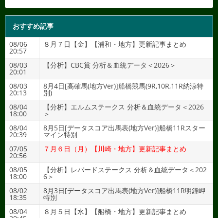
おすすめ記事
08/06
８月７日【金】【浦和・地方】更新記事まとめ
20:57
08/03
【分析】CBC賞 分析＆血統データ＜2026＞
20:01
08/03
8月4日[高確馬(地方Ver)]船橋競馬(9R,10R,11R納涼特
20:13
別)
08/04
【分析】エルムステークス 分析＆血統データ＜2026
18:00
＞
08/04
8月5日[データスコア出馬表(地方Ver)]船橋11Rスター
20:39
マイン特別
07/05
７月６日（月）【川崎・地方】更新記事まとめ
20:56
08/05
【分析】レパードステークス 分析＆血統データ＜202
18:00
6＞
08/02
8月3日[データスコア出馬表(地方Ver)]船橋11R明鐘岬
18:35
特別
08/04
８月５日【水】【船橋・地方】更新記事まとめ