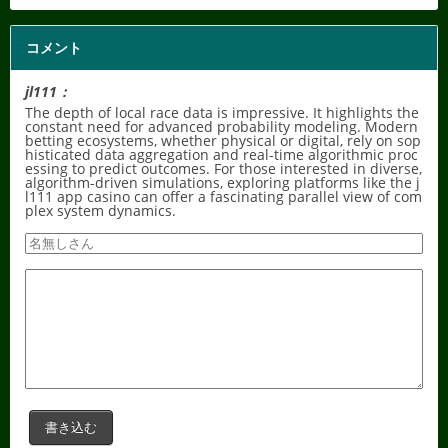
コメント
jl111：
The depth of local race data is impressive. It highlights the
constant need for advanced probability modeling. Modern
betting ecosystems, whether physical or digital, rely on sop
histicated data aggregation and real-time algorithmic proc
essing to predict outcomes. For those interested in diverse,
algorithm-driven simulations, exploring platforms like the
j
l111 app casino
can offer a fascinating parallel view of com
plex system dynamics.