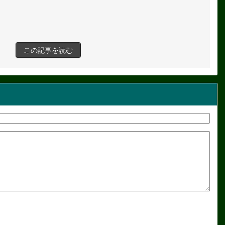
この記事を読む