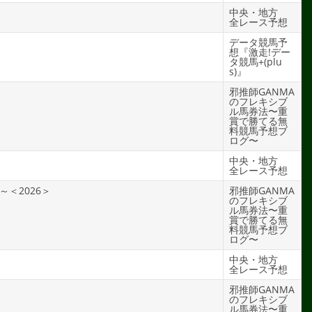
中央・地方
全レース予想
データ競馬予
想『激走!デー
タ競馬+(plu
s)』
邪推師GANMA
のフレキシブ
ル馬券法〜重
賞で勝てる無
料競馬予想ブ
ログ〜
中央・地方
全レース予想
＜2026＞
邪推師GANMA
のフレキシブ
ル馬券法〜重
賞で勝てる無
料競馬予想ブ
ログ〜
中央・地方
全レース予想
邪推師GANMA
のフレキシブ
ル馬券法〜重