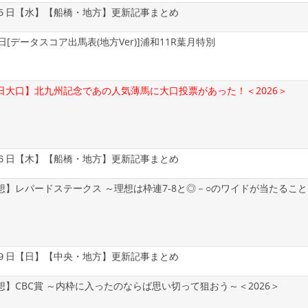
５日【水】【船橋・地方】更新記事まとめ
日[データスコア出馬表(地方Ver)]浦和11R葉月特別
日大口】北九州記念であの人気薄馬に大口投票があった！＜2026＞
６日【木】【船橋・地方】更新記事まとめ
想】レパードステークス ～理想は枠連7-8と◎－○のワイドが当たること～
９日【日】【中央・地方】更新記事まとめ
想】CBC賞 ～内枠に入ったのならば思い切って狙おう～＜2026＞