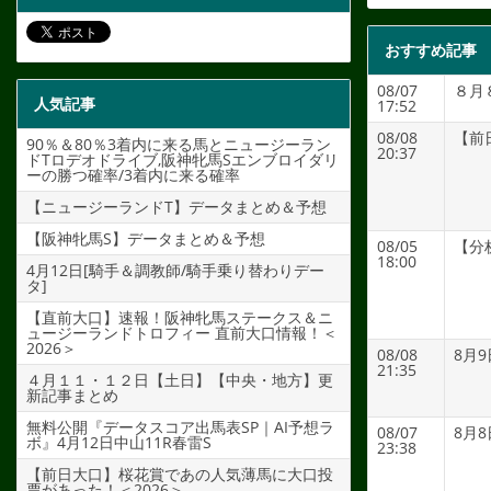
おすすめ記事
08/07
８月
人気記事
17:52
08/08
【前
90％＆80％3着内に来る馬とニュージーラン
20:37
ドTロデオドライブ,阪神牝馬Sエンブロイダリ
ーの勝つ確率/3着内に来る確率
【ニュージーランドT】データまとめ＆予想
【阪神牝馬S】データまとめ＆予想
08/05
【分
18:00
4月12日[騎手＆調教師/騎手乗り替わりデー
タ]
【直前大口】速報！阪神牝馬ステークス＆ニ
ュージーランドトロフィー 直前大口情報！＜
2026＞
08/08
8月9
21:35
４月１１・１２日【土日】【中央・地方】更
新記事まとめ
無料公開『データスコア出馬表SP｜AI予想ラ
08/07
8月8
ボ』4月12日中山11R春雷S
23:38
【前日大口】桜花賞であの人気薄馬に大口投
票があった！＜2026＞