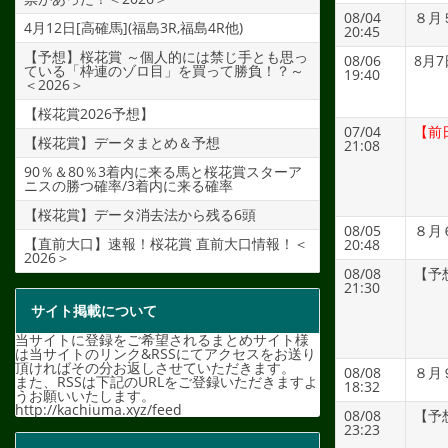
08/04
８月
4月12日[高確馬](福島3R,福島4R他)
20:45
【予想】桜花賞 ～個人的には禁じ手とも思っ
08/06
8月7
ている「枠連のゾロ目」を買って勝負！？～
19:40
＜2026＞
【桜花賞2026予想】
07/04
【前
【桜花賞】データまとめ＆予想
21:08
90％＆80％3着内に来る馬と桜花賞スターア
ニスの勝つ確率/3着内に来る確率
【桜花賞】データ消去法から残る6頭
08/05
８月
【直前大口】速報！桜花賞 直前大口情報！＜
20:48
2026＞
08/08
【予
21:30
サイト掲載について
当サイトに登録をご希望されるまとめサイト様
は当サイトのリンク&RSSにてアクセスをお送り
頂ければその分お返しさせていただきます。
08/08
８月
また、RSSは下記のURLをご登録いただきますよ
18:32
うお願いいたします。
http://kachiuma.xyz/feed
08/08
【予
23:23