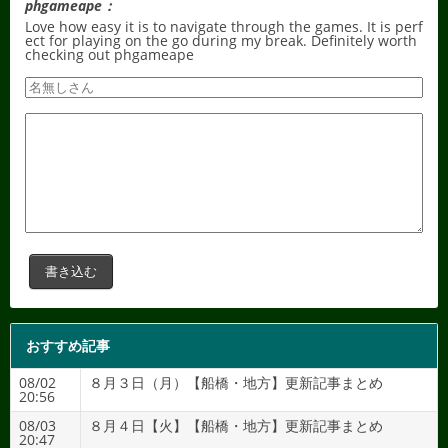
phgameape：
Love how easy it is to navigate through the games. It is perf
ect for playing on the go during my break. Definitely worth
checking out
phgameape
おすすめ記事
08/02
８月３日（月）【船橋・地方】更新記事まとめ
20:56
08/03
８月４日【火】【船橋・地方】更新記事まとめ
20:47