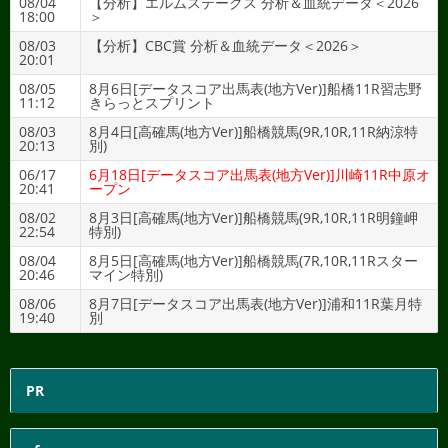
08/04
【分析】エルムステークス 分析＆血統データ＜2026
18:00
＞
08/03
【分析】CBC賞 分析＆血統データ＜2026＞
20:01
08/05
8月6日[データスコア出馬表(地方Ver)]船橋11R習志野
11:12
きらっとスプリント
08/03
8月4日[高確馬(地方Ver)]船橋競馬(9R,10R,11R納涼特
20:13
別)
06/17
6月18日[データスコア出馬表(地方Ver)]川崎11R中原オ
20:41
ープン
08/02
8月3日[高確馬(地方Ver)]船橋競馬(9R,10R,11R明鐘岬
22:54
特別)
08/04
8月5日[高確馬(地方Ver)]船橋競馬(7R,10R,11Rスター
20:46
マイン特別)
08/06
8月7日[データスコア出馬表(地方Ver)]浦和11R葉月特
19:40
別
PR