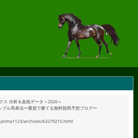
ス 分析＆血統データ＜2026＞
キシブル馬券法〜重賞で勝てる無料競馬予想ブログ〜
p/ganma1123/archives/63279215.html