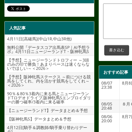
人気記事
4月11日[高確馬](中山1R,中山3R他)
無料公開『データスコア出馬表SP｜AI予想ラ
ボ』4月11日ニュージーランドT・阪神牝馬S
【予想】ニュージーランドトロフィー ～3頭
のみの印で勝負！あまりペースは速くならな
いでほしい～＜2026＞
おすすめ記事
【予想】阪神牝馬ステークス ～前につける競
馬をしてくれ、内を活かす競馬をしてくれ～
08/07
8月8
＜2026＞
23:38
90％＆80％3着内に来る馬とニュージーラン
ドTロデオドライブ,阪神牝馬Sエンブロイダリ
ーの勝つ確率/3着内に来る確率
08/05
８月
20:48
【ニュージーランドT】データまとめ＆予想
08/06
8月7
【阪神牝馬S】データまとめ＆予想
20:00
4月12日[騎手＆調教師/騎手乗り替わりデー
タ]