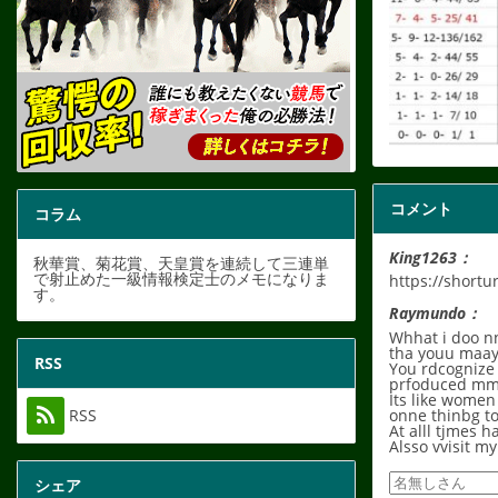
コメント
コラム
King1263：
秋華賞、菊花賞、天皇賞を連続して三連単
で射止めた一級情報検定士のメモになりま
https://shortur
す。
Raymundo：
Whhat i doo nn
tha youu maay 
RSS
You rdcognize 
prfoduced mme
Its like women
onne thinbg to
RSS
At alll tjmes h
Alsso vvisit m
シェア