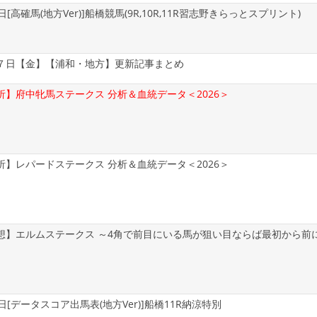
日[高確馬(地方Ver)]船橋競馬(9R,10R,11R習志野きらっとスプリント)
７日【金】【浦和・地方】更新記事まとめ
析】府中牝馬ステークス 分析＆血統データ＜2026＞
析】レパードステークス 分析＆血統データ＜2026＞
想】エルムステークス ～4角で前目にいる馬が狙い目ならば最初から前に
日[データスコア出馬表(地方Ver)]船橋11R納涼特別