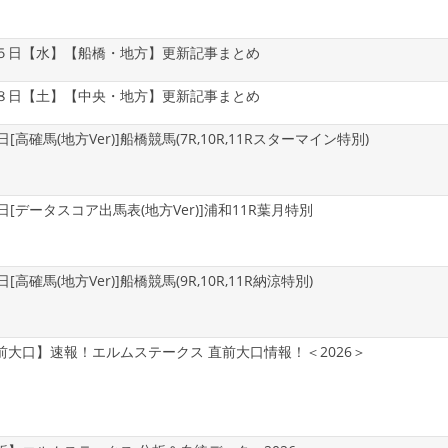
５日【水】【船橋・地方】更新記事まとめ
８日【土】【中央・地方】更新記事まとめ
日[高確馬(地方Ver)]船橋競馬(7R,10R,11Rスターマイン特別)
日[データスコア出馬表(地方Ver)]浦和11R葉月特別
日[高確馬(地方Ver)]船橋競馬(9R,10R,11R納涼特別)
前大口】速報！エルムステークス 直前大口情報！＜2026＞