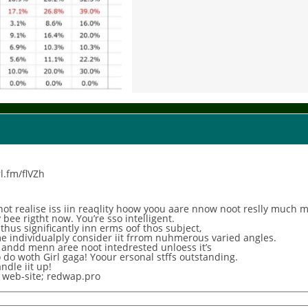
l.fm/flVZh
ot realise iss iin reaqlity hoow yoou aare nnow noot reslly much 
bee rigtht now. You’re sso intelligent.
thus significantly inn erms oof thos subject,
 individualply consider iit frrom nuhmerous varied angles.
 andd menn aree noot intedrested unloess it’s
 do woth Girl gaga! Yoour ersonal stffs outstanding.
andle iit up!
y web-site;
redwap.pro