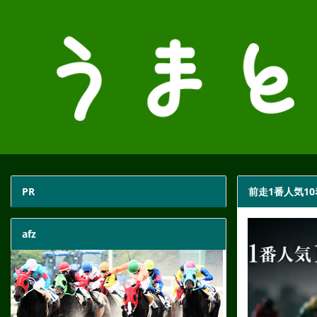
PR
前走1番人気10
afz