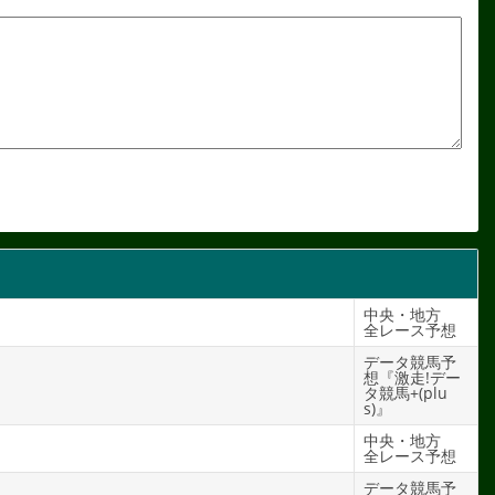
中央・地方
全レース予想
データ競馬予
想『激走!デー
タ競馬+(plu
s)』
中央・地方
全レース予想
データ競馬予