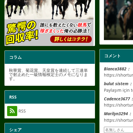
コメント
コラム
Bianca3882：
秋華賞、菊花賞、天皇賞を連続して三連単
で射止めた一級情報検定士のメモになりま
https://shortu
す。
bulut sistem：
Paylaşım için t
RSS
Cadence3677
https://shortu
RSS
Marilyn3294：
https://short
シェア