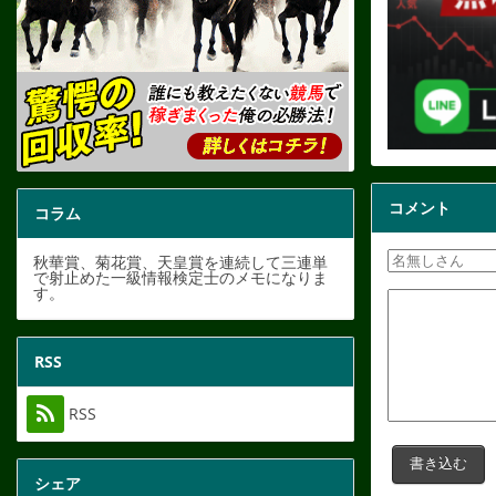
コメント
コラム
秋華賞、菊花賞、天皇賞を連続して三連単
で射止めた一級情報検定士のメモになりま
す。
RSS
RSS
シェア