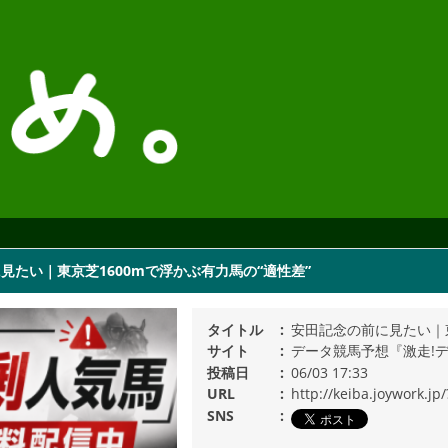
見たい｜東京芝1600mで浮かぶ有力馬の“適性差”
タイトル
安田記念の前に見たい｜東
サイト
データ競馬予想『激走!デー
投稿日
06/03 17:33
URL
http://keiba.joywork.j
SNS