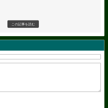
この記事を読む