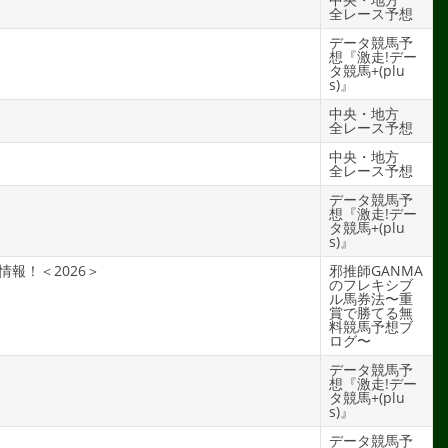
全レース予想
データ競馬予
想『激走!デー
タ競馬+(plu
s)』
中央・地方
全レース予想
中央・地方
全レース予想
データ競馬予
想『激走!デー
タ競馬+(plu
s)』
報！＜2026＞
邪推師GANMA
のフレキシブ
ル馬券法〜重
賞で勝てる無
料競馬予想ブ
ログ〜
データ競馬予
想『激走!デー
タ競馬+(plu
s)』
データ競馬予