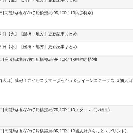
日[高確馬(地方Ver)]船橋競馬(9R,10R,11R納涼特別)
４日【火】【船橋・地方】更新記事まとめ
５日【水】【船橋・地方】更新記事まとめ
日[高確馬(地方Ver)]船橋競馬(9R,10R,11R明鐘岬特別)
前大口】速報！アイビスサマーダッシュ＆クイーンステークス 直前大口情
日[高確馬(地方Ver)]船橋競馬(7R,10R,11Rスターマイン特別)
日[高確馬(地方Ver)]船橋競馬(9R,10R,11R習志野きらっとスプリント)