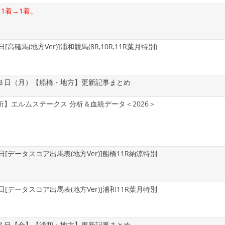
11着→1着。
日[高確馬(地方Ver)]浦和競馬(8R,10R,11R葉月特別)
３日（月）【船橋・地方】更新記事まとめ
析】エルムステークス 分析＆血統データ＜2026＞
日[データスコア出馬表(地方Ver)]船橋11R納涼特別
日[データスコア出馬表(地方Ver)]浦和11R葉月特別
７日【金】【浦和・地方】更新記事まとめ