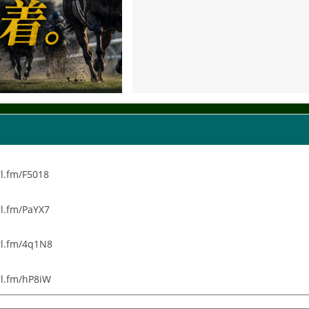
rl.fm/F5018
rl.fm/PaYX7
rl.fm/4q1N8
rl.fm/hP8iW