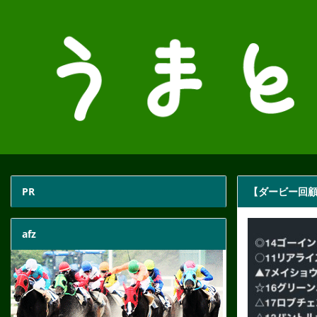
PR
【ダービー回
afz