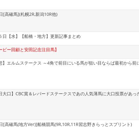
日[高確馬](札幌2R,新潟10R他)
５日【水】【船橋・地方】更新記事まとめ
ービー回顧と安田記念注目馬】
想】エルムステークス ～4角で前目にいる馬が狙い目ならば最初から前に
日大口】CBC賞＆レパードステークスであの人気薄馬に大口投票があった
日[高確馬(地方Ver)]船橋競馬(9R,10R,11R習志野きらっとスプリント)