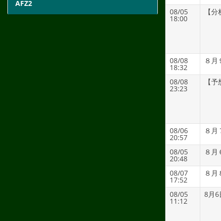
AFZ2
08/05
【分
18:00
08/08
８月
18:32
08/08
【予
23:23
08/06
８月
20:57
08/05
８月
20:48
08/07
８月
17:52
08/05
8月
11:12