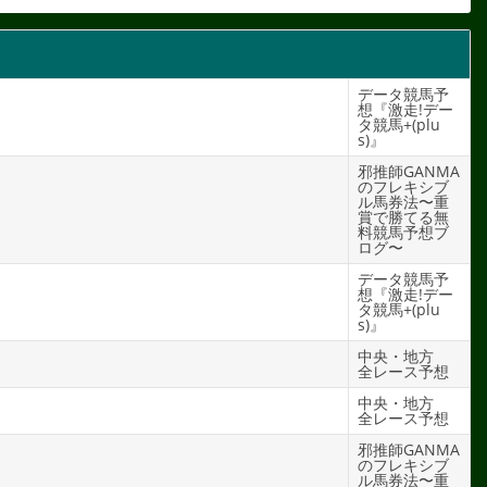
データ競馬予
想『激走!デー
タ競馬+(plu
s)』
邪推師GANMA
のフレキシブ
ル馬券法〜重
賞で勝てる無
料競馬予想ブ
ログ〜
データ競馬予
想『激走!デー
タ競馬+(plu
s)』
中央・地方
全レース予想
中央・地方
全レース予想
邪推師GANMA
のフレキシブ
ル馬券法〜重