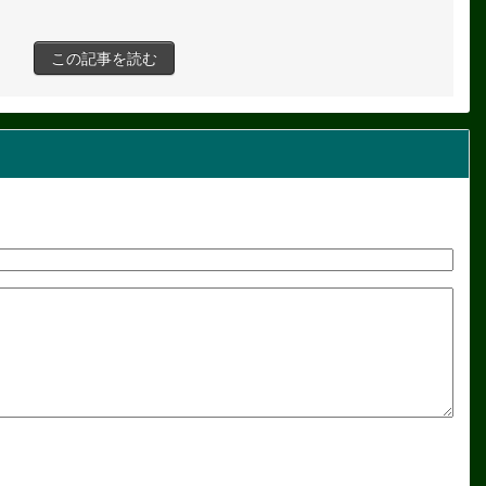
この記事を読む