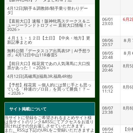
4月12日[騎手＆調教師/騎手乗り替わりデー
タ]
06/01
6月2
【直前大口】速報！阪神牝馬ステークス＆ニ
23:03
ュージーランドトロフィー 直前大口情報！＜
2026＞
４月１１・１２日【土日】【中央・地方】更
08/06
８月
新記事まとめ
20:57
無料公開『データスコア出馬表SP｜AI予想ラ
08/05
８月
ボ』4月12日中山11R春雷S
20:48
【前日大口】桜花賞であの人気薄馬に大口投
08/04
8月5
票があった！＜2026＞
20:46
4月12日[高確馬](福島3R,福島4R他)
【予想】桜花賞 ～個人的には禁じ手とも思っ
08/05
8月
ている「枠連のゾロ目」を買って勝負！？～
11:12
＜2026＞
08/07
8月8
サイト掲載について
23:38
当サイトに登録をご希望されるまとめサイト様
は当サイトのリンク&RSSにてアクセスをお送り
頂ければその分お返しさせていただきます。
08/04
【分
また、RSSは下記のURLをご登録いただきますよ