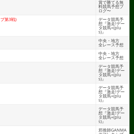
賞で勝てる無
料競馬予想ブ
ログ〜
ップ第3戦)
データ競馬予
想『激走!デー
タ競馬+(plu
s)』
中央・地方
全レース予想
中央・地方
全レース予想
データ競馬予
想『激走!デー
タ競馬+(plu
s)』
データ競馬予
想『激走!デー
タ競馬+(plu
s)』
データ競馬予
想『激走!デー
タ競馬+(plu
s)』
邪推師GANMA