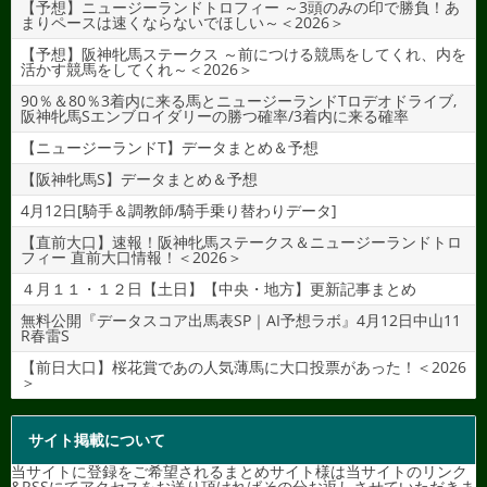
【予想】ニュージーランドトロフィー ～3頭のみの印で勝負！あ
まりペースは速くならないでほしい～＜2026＞
【予想】阪神牝馬ステークス ～前につける競馬をしてくれ、内を
活かす競馬をしてくれ～＜2026＞
90％＆80％3着内に来る馬とニュージーランドTロデオドライブ,
阪神牝馬Sエンブロイダリーの勝つ確率/3着内に来る確率
【ニュージーランドT】データまとめ＆予想
【阪神牝馬S】データまとめ＆予想
4月12日[騎手＆調教師/騎手乗り替わりデータ]
【直前大口】速報！阪神牝馬ステークス＆ニュージーランドトロ
フィー 直前大口情報！＜2026＞
４月１１・１２日【土日】【中央・地方】更新記事まとめ
無料公開『データスコア出馬表SP｜AI予想ラボ』4月12日中山11
R春雷S
【前日大口】桜花賞であの人気薄馬に大口投票があった！＜2026
＞
サイト掲載について
当サイトに登録をご希望されるまとめサイト様は当サイトのリンク
&RSSにてアクセスをお送り頂ければその分お返しさせていただきま