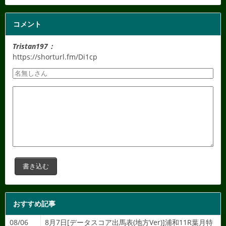
コメント
Tristan197：
https://shorturl.fm/Di1cp
おすすめ記事
08/06
8月7日[データスコア出馬表(地方Ver)]浦和11R葉月特