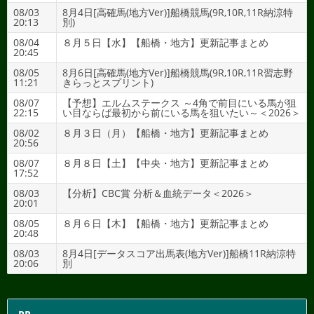
08/03
8月4日[高確馬(地方Ver)]船橋競馬(9R,10R,11R納涼特
20:13
別)
08/04
８月５日【水】【船橋・地方】更新記事まとめ
20:45
08/05
8月6日[高確馬(地方Ver)]船橋競馬(9R,10R,11R習志野
11:21
きらっとスプリント)
08/07
【予想】エルムステークス ～4角で前目にいる馬が狙
22:15
い目ならば最初から前にいる馬を狙いたい～＜2026＞
08/02
８月３日（月）【船橋・地方】更新記事まとめ
20:56
08/07
８月８日【土】【中央・地方】更新記事まとめ
17:52
08/03
【分析】CBC賞 分析＆血統データ＜2026＞
20:01
08/05
８月６日【木】【船橋・地方】更新記事まとめ
20:48
08/03
8月4日[データスコア出馬表(地方Ver)]船橋11R納涼特
20:06
別