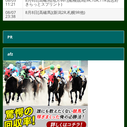
08/05
8月6日[高確馬(地方Ver)]船橋競馬(9R,10R,11R習志野
11:21
きらっとスプリント)
08/07
8月8日[高確馬](新潟2R,札幌9R他)
23:38
PR
afz