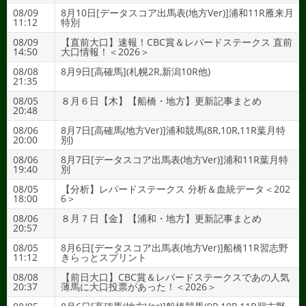
08/09
8月10日[データスコア出馬表(地方Ver)]浦和11R雁来月
11:12
特別
08/09
【直前大口】速報！CBC賞＆レパードステークス 直前
14:50
大口情報！＜2026＞
08/08
8月9日[高確馬](札幌2R,新潟10R他)
21:35
08/05
８月６日【木】【船橋・地方】更新記事まとめ
20:48
08/06
8月7日[高確馬(地方Ver)]浦和競馬(8R,10R,11R葉月特
20:00
別)
08/06
8月7日[データスコア出馬表(地方Ver)]浦和11R葉月特
19:40
別
08/05
【分析】レパードステークス 分析＆血統データ＜202
18:00
6＞
08/06
８月７日【金】【浦和・地方】更新記事まとめ
20:57
08/05
8月6日[データスコア出馬表(地方Ver)]船橋11R習志野
11:12
きらっとスプリント
08/08
【前日大口】CBC賞＆レパードステークスであの人気
20:37
薄馬に大口投票があった！＜2026＞