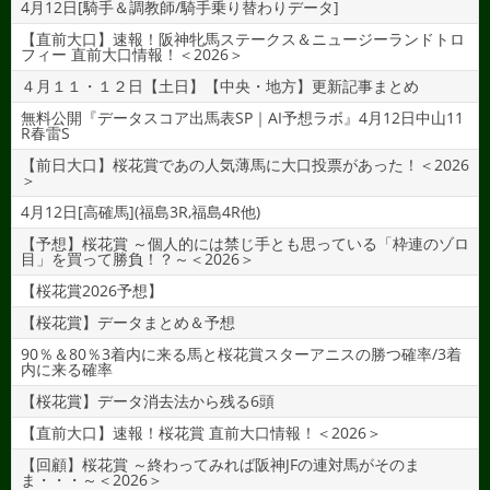
4月12日[騎手＆調教師/騎手乗り替わりデータ]
【直前大口】速報！阪神牝馬ステークス＆ニュージーランドトロ
フィー 直前大口情報！＜2026＞
４月１１・１２日【土日】【中央・地方】更新記事まとめ
無料公開『データスコア出馬表SP｜AI予想ラボ』4月12日中山11
R春雷S
【前日大口】桜花賞であの人気薄馬に大口投票があった！＜2026
＞
4月12日[高確馬](福島3R,福島4R他)
【予想】桜花賞 ～個人的には禁じ手とも思っている「枠連のゾロ
目」を買って勝負！？～＜2026＞
【桜花賞2026予想】
【桜花賞】データまとめ＆予想
90％＆80％3着内に来る馬と桜花賞スターアニスの勝つ確率/3着
内に来る確率
【桜花賞】データ消去法から残る6頭
【直前大口】速報！桜花賞 直前大口情報！＜2026＞
【回顧】桜花賞 ～終わってみれば阪神JFの連対馬がそのま
ま・・・～＜2026＞