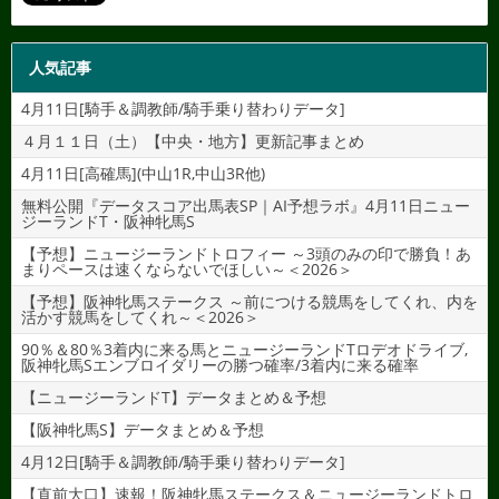
人気記事
4月11日[騎手＆調教師/騎手乗り替わりデータ]
４月１１日（土）【中央・地方】更新記事まとめ
4月11日[高確馬](中山1R,中山3R他)
無料公開『データスコア出馬表SP｜AI予想ラボ』4月11日ニュー
ジーランドT・阪神牝馬S
【予想】ニュージーランドトロフィー ～3頭のみの印で勝負！あ
まりペースは速くならないでほしい～＜2026＞
【予想】阪神牝馬ステークス ～前につける競馬をしてくれ、内を
活かす競馬をしてくれ～＜2026＞
90％＆80％3着内に来る馬とニュージーランドTロデオドライブ,
阪神牝馬Sエンブロイダリーの勝つ確率/3着内に来る確率
【ニュージーランドT】データまとめ＆予想
【阪神牝馬S】データまとめ＆予想
4月12日[騎手＆調教師/騎手乗り替わりデータ]
【直前大口】速報！阪神牝馬ステークス＆ニュージーランドトロ