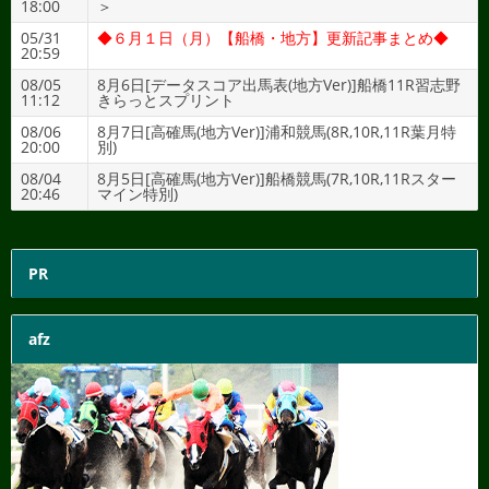
18:00
＞
05/31
◆６月１日（月）【船橋・地方】更新記事まとめ◆
20:59
08/05
8月6日[データスコア出馬表(地方Ver)]船橋11R習志野
11:12
きらっとスプリント
08/06
8月7日[高確馬(地方Ver)]浦和競馬(8R,10R,11R葉月特
20:00
別)
08/04
8月5日[高確馬(地方Ver)]船橋競馬(7R,10R,11Rスター
20:46
マイン特別)
PR
afz