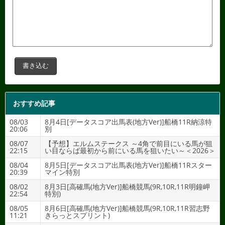
おすすめ記事
08/03
8月4日[データスコア出馬表(地方Ver)]船橋11R納涼特
20:06
別
08/07
【予想】エルムステークス ～4角で前目にいる馬が狙
22:15
い目ならば最初から前にいる馬を狙いたい～＜2026＞
08/04
8月5日[データスコア出馬表(地方Ver)]船橋11Rスター
20:39
マイン特別
08/02
8月3日[高確馬(地方Ver)]船橋競馬(9R,10R,11R明鐘岬
22:54
特別)
08/05
8月6日[高確馬(地方Ver)]船橋競馬(9R,10R,11R習志野
11:21
きらっとスプリント)