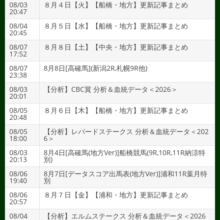
08/03
８月４日【火】【船橋・地方】更新記事まとめ
20:47
08/04
８月５日【水】【船橋・地方】更新記事まとめ
20:45
08/07
８月８日【土】【中央・地方】更新記事まとめ
17:52
08/07
8月8日[高確馬](新潟2R,札幌9R他)
23:38
08/03
【分析】CBC賞 分析＆血統データ＜2026＞
20:01
08/05
８月６日【木】【船橋・地方】更新記事まとめ
20:48
08/05
【分析】レパードステークス 分析＆血統データ＜202
18:00
6＞
08/03
8月4日[高確馬(地方Ver)]船橋競馬(9R,10R,11R納涼特
20:13
別)
08/06
8月7日[データスコア出馬表(地方Ver)]浦和11R葉月特
19:40
別
08/06
８月７日【金】【浦和・地方】更新記事まとめ
20:57
08/04
【分析】エルムステークス 分析＆血統データ＜2026