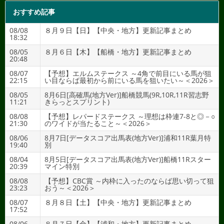
おすすめ記事
08/08
８月９日【日】【中央・地方】更新記事まとめ
18:32
08/05
８月６日【木】【船橋・地方】更新記事まとめ
20:48
08/07
【予想】エルムステークス ～4角で前目にいる馬が狙
22:15
い目ならば最初から前にいる馬を狙いたい～＜2026＞
08/05
8月6日[高確馬(地方Ver)]船橋競馬(9R,10R,11R習志野
11:21
きらっとスプリント)
08/08
【予想】レパードステークス ～理想は枠連7-8と◎－○
21:30
のワイドが当たること～＜2026＞
08/06
8月7日[データスコア出馬表(地方Ver)]浦和11R葉月特
19:40
別
08/04
8月5日[データスコア出馬表(地方Ver)]船橋11Rスター
20:39
マイン特別
08/08
【予想】CBC賞 ～内枠に入ったのならば思い切って狙
23:23
おう～＜2026＞
08/07
８月８日【土】【中央・地方】更新記事まとめ
17:52
08/06
８月７日【金】【浦和・地方】更新記事まとめ