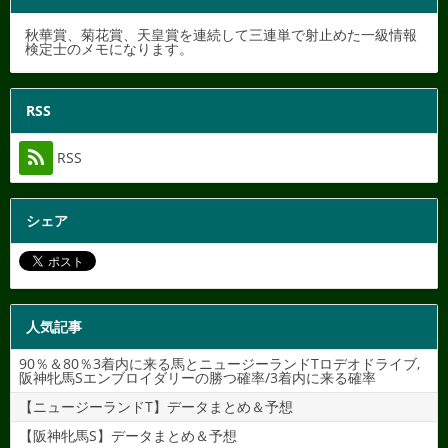
秋華賞、菊花賞、天皇賞を連続して三連単で射止めた一級情報
検定士のメモになります。
RSS
RSS
シェア
人気記事
90％＆80％3着内に来る馬とニュージーランドTロデオドライブ,
阪神牝馬Sエンブロイダリーの勝つ確率/3着内に来る確率
【ニュージーランドT】データまとめ＆予想
【阪神牝馬S】データまとめ＆予想