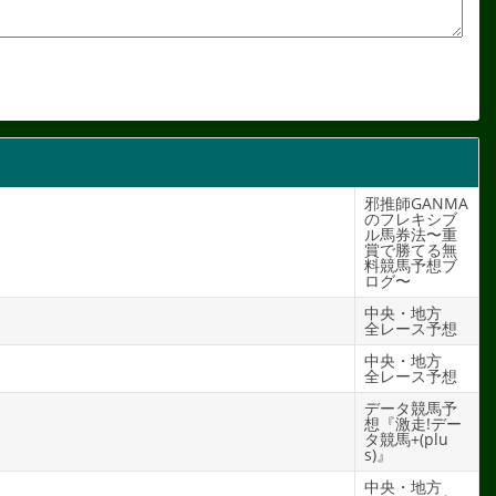
邪推師GANMA
のフレキシブ
ル馬券法〜重
賞で勝てる無
料競馬予想ブ
ログ〜
中央・地方
全レース予想
中央・地方
全レース予想
データ競馬予
想『激走!デー
タ競馬+(plu
s)』
中央・地方