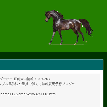
ービー 直前大口情報！＜2026＞
キシブル馬券法〜重賞で勝てる無料競馬予想ブログ〜
p/ganma1123/archives/63241118.html