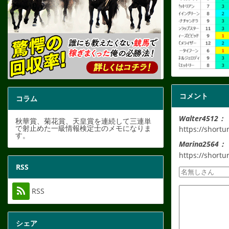
コメント
コラム
Walter4512：
秋華賞、菊花賞、天皇賞を連続して三連単
で射止めた一級情報検定士のメモになりま
https://shortu
す。
Marina2564：
https://shortu
RSS
RSS
シェア