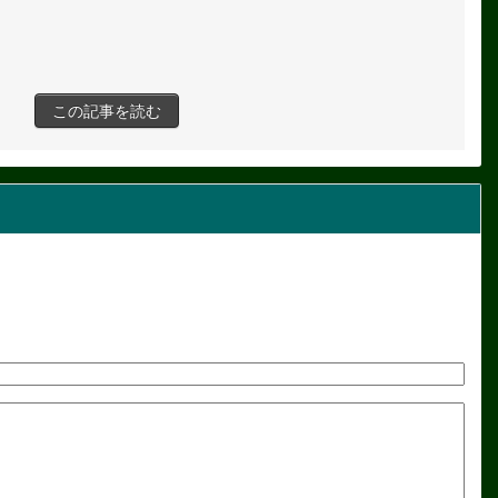
この記事を読む