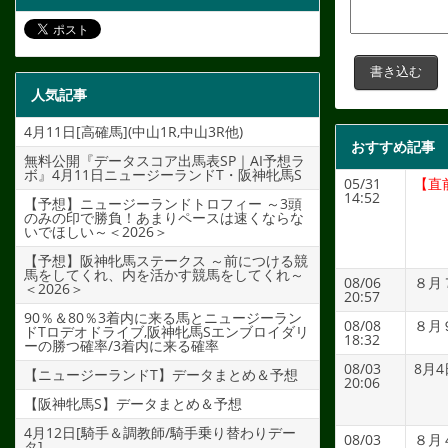
人気記事
4月11日[高確馬](中山1R,中山3R他)
おすすめ記事
無料公開『データスコア出馬表SP｜AI予想ラ
ボ』4月11日ニュージーランドT・阪神牝馬S
05/31
【直
14:52
【予想】ニュージーランドトロフィー ～3頭
のみの印で勝負！あまりペースは速くならな
いでほしい～＜2026＞
【予想】阪神牝馬ステークス ～前につける競
馬をしてくれ、内を活かす競馬をしてくれ～
08/06
８月
＜2026＞
20:57
90％＆80％3着内に来る馬とニュージーラン
08/08
８月
ドTロデオドライブ,阪神牝馬Sエンブロイダリ
18:32
ーの勝つ確率/3着内に来る確率
08/03
8月4
【ニュージーランドT】データまとめ＆予想
20:06
【阪神牝馬S】データまとめ＆予想
4月12日[騎手＆調教師/騎手乗り替わりデー
08/03
８月
タ]