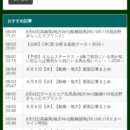
おすすめ記事
08/05
8月6日[高確馬(地方Ver)]船橋競馬(9R,10R,11R習志野
11:21
きらっとスプリント)
08/03
【分析】CBC賞 分析＆血統データ＜2026＞
20:01
08/07
【予想】エルムステークス ～4角で前目にいる馬が狙
22:15
い目ならば最初から前にいる馬を狙いたい～＜2026＞
08/04
８月５日【水】【船橋・地方】更新記事まとめ
20:45
08/03
８月４日【火】【船橋・地方】更新記事まとめ
20:47
08/05
8月6日[データスコア出馬表(地方Ver)]船橋11R習志野
11:12
きらっとスプリント
08/05
８月６日【木】【船橋・地方】更新記事まとめ
20:48
08/04
8月5日[高確馬(地方Ver)]船橋競馬(7R,10R,11Rスター
20:46
マイン特別)