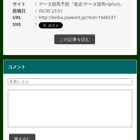
サイト
データ競馬予想『激走!データ競馬+(plus)』
投稿日
05/30 23:51
URL
http://keiba.joywork.jp/?eid=1046537
SNS
この記事を読む
コメント