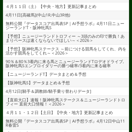
４月１１日（土）【中央・地方】更新記事まとめ
4月11日[高確馬](中山1R,中山3R他)
無料公開『データスコア出馬表SP｜AI予想ラボ』4月11日ニュー
ジーランドT・阪神牝馬S
【予想】ニュージーランドトロフィー ～3頭のみの印で勝負！あ
まりペースは速くならないでほしい～＜2026＞
【予想】阪神牝馬ステークス ～前につける競馬をしてくれ、内を
活かす競馬をしてくれ～＜2026＞
90％＆80％3着内に来る馬とニュージーランドTロデオドライブ,
阪神牝馬Sエンブロイダリーの勝つ確率/3着内に来る確率
【ニュージーランドT】データまとめ＆予想
【阪神牝馬S】データまとめ＆予想
4月12日[騎手＆調教師/騎手乗り替わりデータ]
【直前大口】速報！阪神牝馬ステークス＆ニュージーランドトロ
フィー 直前大口情報！＜2026＞
４月１１・１２日【土日】【中央・地方】更新記事まとめ
無料公開『データスコア出馬表SP｜AI予想ラボ』4月12日中山11
R春雷S