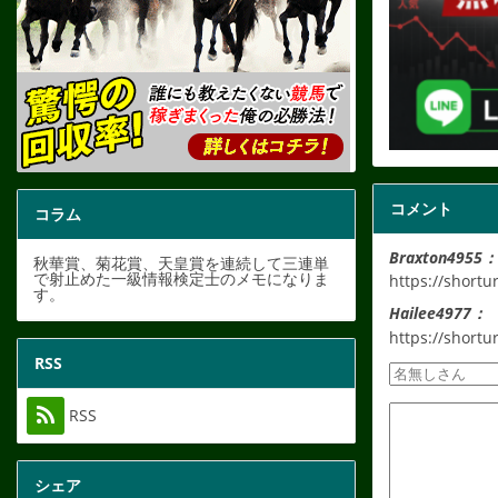
コメント
コラム
Braxton4955：
秋華賞、菊花賞、天皇賞を連続して三連単
で射止めた一級情報検定士のメモになりま
https://shortu
す。
Hailee4977：
https://shortu
RSS
RSS
シェア