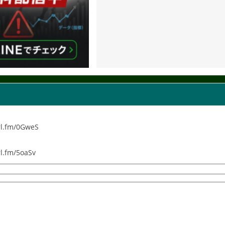
rl.fm/0GweS
rl.fm/5oaSv