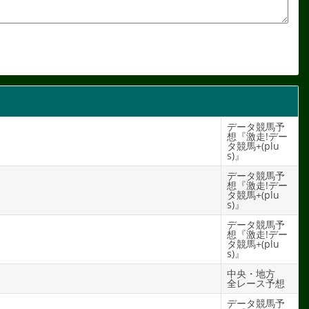
データ競馬予
想『激走!デー
タ競馬+(plu
s)』
データ競馬予
想『激走!デー
タ競馬+(plu
s)』
データ競馬予
想『激走!デー
タ競馬+(plu
s)』
中央・地方
全レース予想
データ競馬予