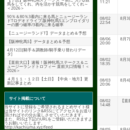
11:21
馬をしてくれ、内を活かす競馬をしてくれ～
＜2026＞
90％＆80％3着内に来る馬とニュージーラン
08/02
8月3
ドTロデオドライブ,阪神牝馬Sエンブロイダリ
22:54
ーの勝つ確率/3着内に来る確率
【ニュージーランドT】データまとめ＆予想
08/06
8月7
【阪神牝馬S】データまとめ＆予想
20:00
4月12日[騎手＆調教師/騎手乗り替わりデー
タ]
08/02
8月3
【直前大口】速報！阪神牝馬ステークス＆ニ
18:35
ュージーランドトロフィー 直前大口情報！＜
2026＞
４月１１・１２日【土日】【中央・地方】更
08/03
8月4
新記事まとめ
20:06
サイト掲載について
08/02
【直
14:48
当サイトに登録をご希望されるまとめサイト様
は当サイトのリンク&RSSにてアクセスをお送り
頂ければその分お返しさせていただきます。
また、RSSは下記のURLをご登録いただきますよ
うお願いいたします。
http://kachiuma.xyz/feed
08/05
8月