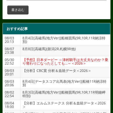
おすすめ記事
08/03
8月4日[高確馬(地方Ver)]船橋競馬(9R,10R,11R納涼特
20:13
別)
08/07
8月8日[高確馬](新潟2R,札幌9R他)
23:38
05/30
【予想】日本ダービー ～津村騎手は大丈夫なのか？乗
22:52
り替わりになったとしても…～＜2026＞
08/03
【分析】CBC賞 分析＆血統データ＜2026＞
20:01
08/03
8月4日[データスコア出馬表(地方Ver)]船橋11R納涼特
20:06
別
08/02
8月3日[高確馬(地方Ver)]船橋競馬(9R,10R,11R明鐘岬
22:54
特別)
08/04
【分析】エルムステークス 分析＆血統データ＜2026
18:00
＞