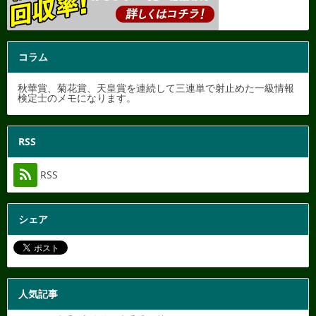
コラム
秋華賞、菊花賞、天皇賞を連続して三連単で射止めた一級情報
検定士のメモになります。
RSS
RSS
シェア
人気記事