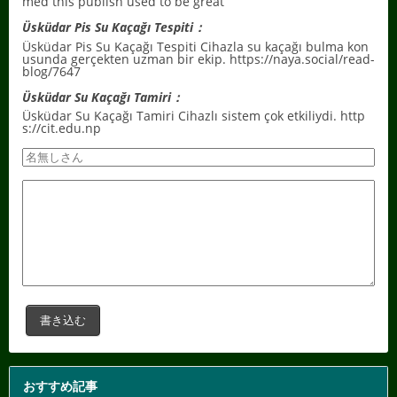
med this publish used to be great
Üsküdar Pis Su Kaçağı Tespiti：
Üsküdar Pis Su Kaçağı Tespiti Cihazla su kaçağı bulma kon
usunda gerçekten uzman bir ekip.
https://naya.social/read-
blog/7647
Üsküdar Su Kaçağı Tamiri：
Üsküdar Su Kaçağı Tamiri Cihazlı sistem çok etkiliydi.
http
s://cit.edu.np
おすすめ記事