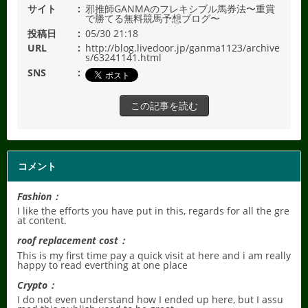
サイト
邪推師GANMAのフレキシブル馬券法〜重賞
で勝てる無料競馬予想ブログ〜
投稿日
05/30 21:18
URL
http://blog.livedoor.jp/ganma1123/archive
s/63241141.html
SNS
この記事を読む
コメント
Fashion：
I like the efforts you have put in this, regards for all the gre
at content.
roof replacement cost：
This is my first time pay a quick visit at here and i am really
happy to read everthing at one place
Crypto：
I do not even understand how I ended up here, but I assu