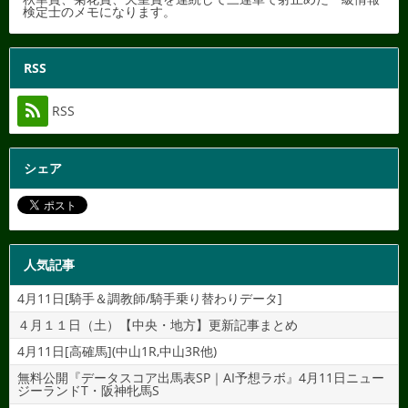
検定士のメモになります。
RSS
RSS
シェア
人気記事
4月11日[騎手＆調教師/騎手乗り替わりデータ]
４月１１日（土）【中央・地方】更新記事まとめ
4月11日[高確馬](中山1R,中山3R他)
無料公開『データスコア出馬表SP｜AI予想ラボ』4月11日ニュー
ジーランドT・阪神牝馬S