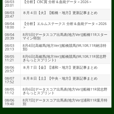
08/03
【分析】CBC賞 分析＆血統データ＜2026＞
20:01
08/03
８月４日【火】【船橋・地方】更新記事まとめ
20:47
08/04
【分析】エルムステークス 分析＆血統データ＜2026
18:00
＞
08/04
8月5日[データスコア出馬表(地方Ver)]船橋11Rスター
20:39
マイン特別
08/03
8月4日[高確馬(地方Ver)]船橋競馬(9R,10R,11R納涼特
20:13
別)
08/05
8月6日[高確馬(地方Ver)]船橋競馬(9R,10R,11R習志野
11:21
きらっとスプリント)
08/06
８月７日【金】【浦和・地方】更新記事まとめ
20:57
08/07
８月８日【土】【中央・地方】更新記事まとめ
17:52
08/05
8月6日[データスコア出馬表(地方Ver)]船橋11R習志野
11:12
きらっとスプリント
08/06
8月7日[データスコア出馬表(地方Ver)]浦和11R葉月特
19:40
別