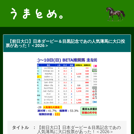
【前日大口】日本ダービー＆目黒記念であの人気薄馬に大口投
票があった！＜2026＞
タイトル
【前日大口】日本ダービー＆目黒記念であの
人気薄馬に大口投票があった！＜2026＞