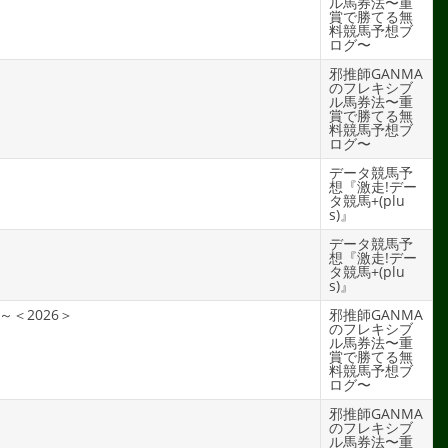
ル馬券法〜重
賞で勝てる無
料競馬予想ブ
ログ〜
邪推師GANMA
のフレキシブ
ル馬券法〜重
賞で勝てる無
料競馬予想ブ
ログ〜
データ競馬予
想『激走!デー
タ競馬+(plu
s)』
データ競馬予
想『激走!デー
タ競馬+(plu
s)』
＜2026＞
邪推師GANMA
のフレキシブ
ル馬券法〜重
賞で勝てる無
料競馬予想ブ
ログ〜
邪推師GANMA
のフレキシブ
ル馬券法〜重