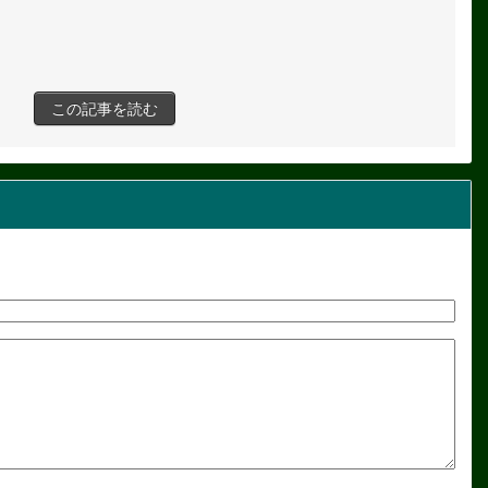
この記事を読む