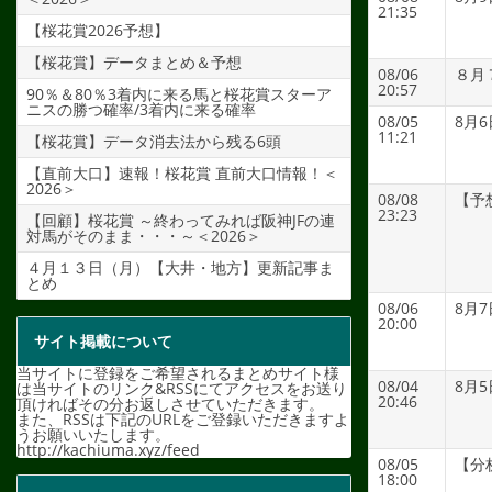
21:35
【桜花賞2026予想】
【桜花賞】データまとめ＆予想
08/06
８月
20:57
90％＆80％3着内に来る馬と桜花賞スターア
ニスの勝つ確率/3着内に来る確率
08/05
8月6
11:21
【桜花賞】データ消去法から残る6頭
【直前大口】速報！桜花賞 直前大口情報！＜
2026＞
08/08
【予
23:23
【回顧】桜花賞 ～終わってみれば阪神JFの連
対馬がそのまま・・・～＜2026＞
４月１３日（月）【大井・地方】更新記事ま
とめ
08/06
8月7
20:00
サイト掲載について
当サイトに登録をご希望されるまとめサイト様
08/04
8月5
は当サイトのリンク&RSSにてアクセスをお送り
20:46
頂ければその分お返しさせていただきます。
また、RSSは下記のURLをご登録いただきますよ
うお願いいたします。
http://kachiuma.xyz/feed
08/05
【分
18:00