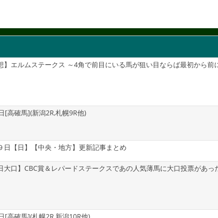
想】エルムステークス ～4角で前目にいる馬が狙い目ならば最初から前に
日[高確馬](新潟2R,札幌9R他)
９日【日】【中央・地方】更新記事まとめ
日大口】CBC賞＆レパードステークスであの人気薄馬に大口投票があった
日[高確馬](札幌2R,新潟10R他)