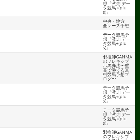
想『激走!デー
タ競馬+(plu
s)』
中央・地方
全レース予想
データ競馬予
想『激走!デー
タ競馬+(plu
s)』
邪推師GANMA
のフレキシブ
ル馬券法〜重
賞で勝てる無
料競馬予想ブ
ログ〜
データ競馬予
想『激走!デー
タ競馬+(plu
s)』
データ競馬予
想『激走!デー
タ競馬+(plu
s)』
邪推師GANMA
のフレキシブ