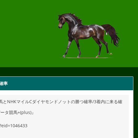
確率
る馬とNHKマイルCダイヤモンドノットの勝つ確率/3着内に来る確
タ競馬+(plus)』
p/?eid=1046433