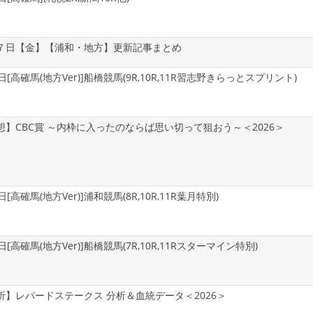
７日【金】【浦和・地方】更新記事まとめ
日[高確馬(地方Ver)]船橋競馬(9R,10R,11R習志野きらっとスプリント)
想】CBC賞 ～内枠に入ったのならば思い切って狙おう～＜2026＞
日[高確馬(地方Ver)]浦和競馬(8R,10R,11R葉月特別)
日[高確馬(地方Ver)]船橋競馬(7R,10R,11Rスターマイン特別)
析】レパードステークス 分析＆血統データ＜2026＞