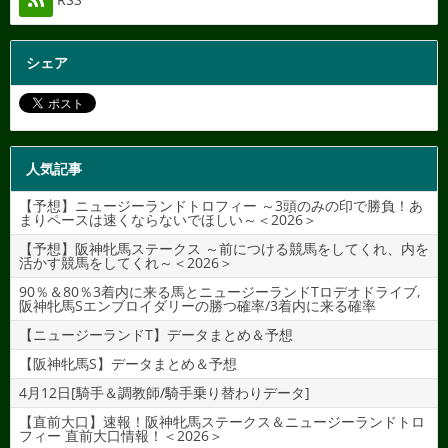
シェア
人気記事
【予想】ニュージーランドトロフィー ～3頭のみの印で勝負！あ
まりペースは速くならないでほしい～＜2026＞
【予想】阪神牝馬ステークス ～前につける競馬をしてくれ、内を
活かす競馬をしてくれ～＜2026＞
90％＆80％3着内に来る馬とニュージーランドTロデオドライブ,
阪神牝馬Sエンブロイダリーの勝つ確率/3着内に来る確率
【ニュージーランドT】データまとめ＆予想
【阪神牝馬S】データまとめ＆予想
4月12日[騎手＆調教師/騎手乗り替わりデータ]
【直前大口】速報！阪神牝馬ステークス＆ニュージーランドトロ
フィー 直前大口情報！＜2026＞