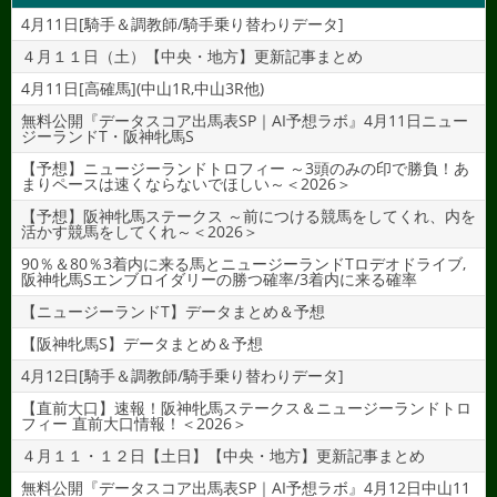
4月11日[騎手＆調教師/騎手乗り替わりデータ]
４月１１日（土）【中央・地方】更新記事まとめ
4月11日[高確馬](中山1R,中山3R他)
無料公開『データスコア出馬表SP｜AI予想ラボ』4月11日ニュー
ジーランドT・阪神牝馬S
【予想】ニュージーランドトロフィー ～3頭のみの印で勝負！あ
まりペースは速くならないでほしい～＜2026＞
【予想】阪神牝馬ステークス ～前につける競馬をしてくれ、内を
活かす競馬をしてくれ～＜2026＞
90％＆80％3着内に来る馬とニュージーランドTロデオドライブ,
阪神牝馬Sエンブロイダリーの勝つ確率/3着内に来る確率
【ニュージーランドT】データまとめ＆予想
【阪神牝馬S】データまとめ＆予想
4月12日[騎手＆調教師/騎手乗り替わりデータ]
【直前大口】速報！阪神牝馬ステークス＆ニュージーランドトロ
フィー 直前大口情報！＜2026＞
４月１１・１２日【土日】【中央・地方】更新記事まとめ
無料公開『データスコア出馬表SP｜AI予想ラボ』4月12日中山11