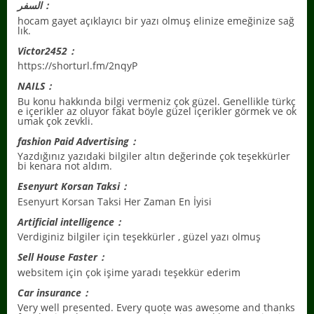
السفر：
hocam gayet açıklayıcı bir yazı olmuş elinize emeğinize sağ
lık.
Victor2452：
https://shorturl.fm/2nqyP
NAILS：
Bu konu hakkında bilgi vermeniz çok güzel. Genellikle türkç
e içerikler az oluyor fakat böyle güzel içerikler görmek ve ok
umak çok zevkli.
fashion Paid Advertising：
Yazdığınız yazıdaki bilgiler altın değerinde çok teşekkürler
bi kenara not aldım.
Esenyurt Korsan Taksi：
Esenyurt Korsan Taksi Her Zaman En İyisi
Artificial intelligence：
Verdiginiz bilgiler için teşekkürler , güzel yazı olmuş
Sell House Faster：
websitem için çok işime yaradı teşekkür ederim
Car insurance：
Very well presented. Every quote was awesome and thanks