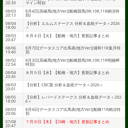
20:39
マイン特別
08/03
8月4日[高確馬(地方Ver)]船橋競馬(9R,10R,11R納涼特
20:13
別)
08/04
【分析】エルムステークス 分析＆血統データ＜2026
18:00
＞
08/03
８月４日【火】【船橋・地方】更新記事まとめ
20:47
08/06
8月7日[データスコア出馬表(地方Ver)]浦和11R葉月特
19:40
別
08/02
8月3日[高確馬(地方Ver)]船橋競馬(9R,10R,11R明鐘岬
22:54
特別)
08/04
８月５日【水】【船橋・地方】更新記事まとめ
20:45
08/03
【分析】CBC賞 分析＆血統データ＜2026＞
20:01
08/05
【分析】レパードステークス 分析＆血統データ＜202
18:00
6＞
08/03
8月4日[データスコア出馬表(地方Ver)]船橋11R納涼特
20:06
別
07/08
７月９日【木】【川崎・地方】更新記事まとめ
20:47