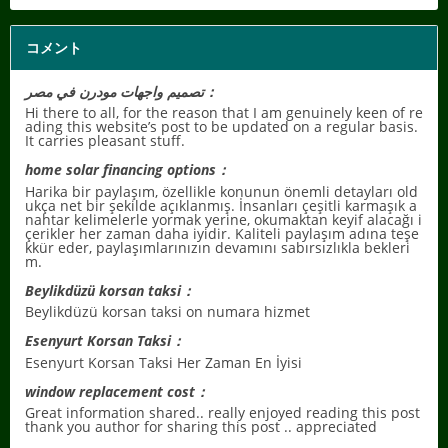
コメント
تصميم واجهات مودرن في مصر：
Hi there to all, for the reason that I am genuinely keen of re
ading this website’s post to be updated on a regular basis.
It carries pleasant stuff.
home solar financing options：
Harika bir paylaşım, özellikle konunun önemli detayları old
ukça net bir şekilde açıklanmış. İnsanları çeşitli karmaşık a
nahtar kelimelerle yormak yerine, okumaktan keyif alacağı i
çerikler her zaman daha iyidir. Kaliteli paylaşım adına teşe
kkür eder, paylaşımlarınızın devamını sabırsızlıkla bekleri
m.
Beylikdüzü korsan taksi：
Beylikdüzü korsan taksi on numara hizmet
Esenyurt Korsan Taksi：
Esenyurt Korsan Taksi Her Zaman En İyisi
window replacement cost：
Great information shared.. really enjoyed reading this post
thank you author for sharing this post .. appreciated