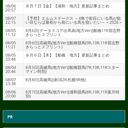
08/06
８月７日【金】【浦和・地方】更新記事まとめ
20:57
08/07
【予想】エルムステークス ～4角で前目にいる馬が狙
22:15
い目ならば最初から前にいる馬を狙いたい～＜2026＞
08/05
8月6日[データスコア出馬表(地方Ver)]船橋11R習志野
11:12
きらっとスプリント
08/05
8月6日[高確馬(地方Ver)]船橋競馬(9R,10R,11R習志野
11:21
きらっとスプリント)
08/05
８月６日【木】【船橋・地方】更新記事まとめ
20:48
08/04
8月5日[高確馬(地方Ver)]船橋競馬(7R,10R,11Rスター
20:46
マイン特別)
08/07
8月8日[高確馬](新潟2R,札幌9R他)
23:38
08/06
8月7日[高確馬(地方Ver)]浦和競馬(8R,10R,11R葉月特
20:00
別)
PR