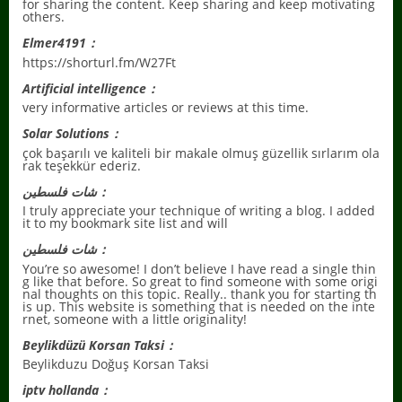
for sharing the content. Keep sharing and keep motivating
others.
Elmer4191：
https://shorturl.fm/W27Ft
Artificial intelligence：
very informative articles or reviews at this time.
Solar Solutions：
çok başarılı ve kaliteli bir makale olmuş güzellik sırlarım ola
rak teşekkür ederiz.
شات فلسطين：
I truly appreciate your technique of writing a blog. I added
it to my bookmark site list and will
شات فلسطين：
You’re so awesome! I don’t believe I have read a single thin
g like that before. So great to find someone with some origi
nal thoughts on this topic. Really.. thank you for starting th
is up. This website is something that is needed on the inte
rnet, someone with a little originality!
Beylikdüzü Korsan Taksi：
Beylikduzu Doğuş Korsan Taksi
iptv hollanda：