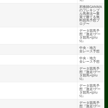
邪推師GANMA
のフレキシブ
ル馬券法〜重
賞で勝てる無
料競馬予想ブ
ログ〜
データ競馬予
想『激走!デー
タ競馬+(plu
s)』
中央・地方
全レース予想
中央・地方
全レース予想
データ競馬予
想『激走!デー
タ競馬+(plu
s)』
データ競馬予
想『激走!デー
タ競馬+(plu
s)』
データ競馬予
想『激走!デー