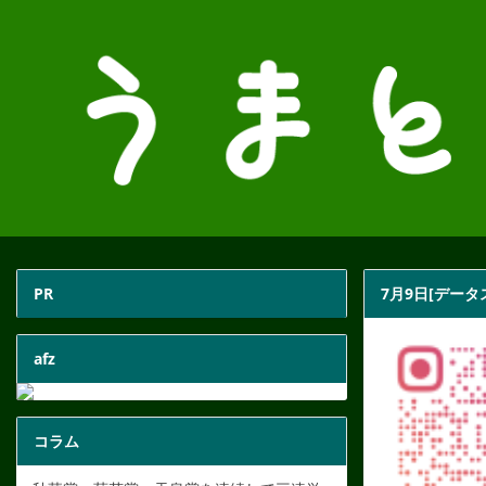
PR
7月9日[データ
afz
コラム