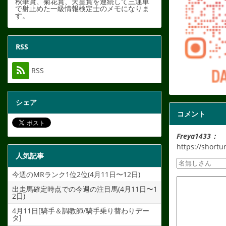
秋華賞、菊花賞、天皇賞を連続して三連単
で射止めた一級情報検定士のメモになりま
す。
RSS
RSS
シェア
コメント
Freya1433：
https://short
人気記事
今週のMRランク1位2位(4月11日〜12日)
出走馬確定時点での今週の注目馬(4月11日〜1
2日)
4月11日[騎手＆調教師/騎手乗り替わりデー
タ]