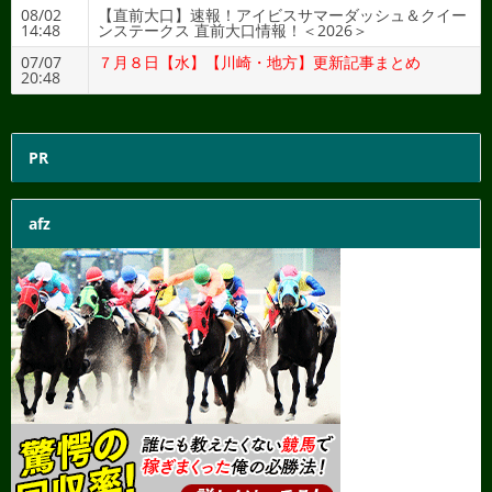
08/02
【直前大口】速報！アイビスサマーダッシュ＆クイー
14:48
ンステークス 直前大口情報！＜2026＞
07/07
７月８日【水】【川崎・地方】更新記事まとめ
20:48
PR
afz