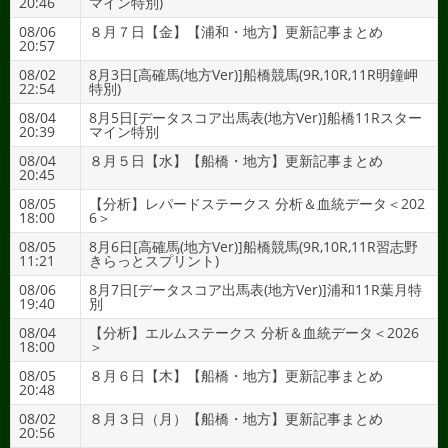
20:46
マイン特別)
08/06
８月７日【金】【浦和・地方】更新記事まとめ
20:57
08/02
8月3日[高確馬(地方Ver)]船橋競馬(9R,10R,11R明鐘岬
22:54
特別)
08/04
8月5日[データスコア出馬表(地方Ver)]船橋11Rスター
20:39
マイン特別
08/04
８月５日【水】【船橋・地方】更新記事まとめ
20:45
08/05
【分析】レパードステークス 分析＆血統データ＜202
18:00
6＞
08/05
8月6日[高確馬(地方Ver)]船橋競馬(9R,10R,11R習志野
11:21
きらっとスプリント)
08/06
8月7日[データスコア出馬表(地方Ver)]浦和11R葉月特
19:40
別
08/04
【分析】エルムステークス 分析＆血統データ＜2026
18:00
＞
08/05
８月６日【木】【船橋・地方】更新記事まとめ
20:48
08/02
８月３日（月）【船橋・地方】更新記事まとめ
20:56