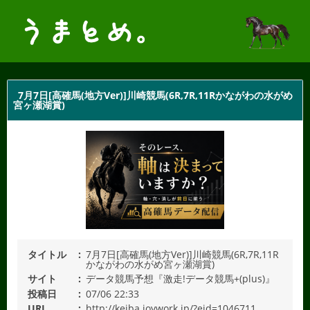
7月7日[高確馬(地方Ver)]川崎競馬(6R,7R,11Rかながわの水がめ
宮ヶ瀬湖賞)
タイトル
7月7日[高確馬(地方Ver)]川崎競馬(6R,7R,11R
かながわの水がめ宮ヶ瀬湖賞)
サイト
データ競馬予想『激走!データ競馬+(plus)』
投稿日
07/06 22:33
URL
http://keiba.joywork.jp/?eid=1046711