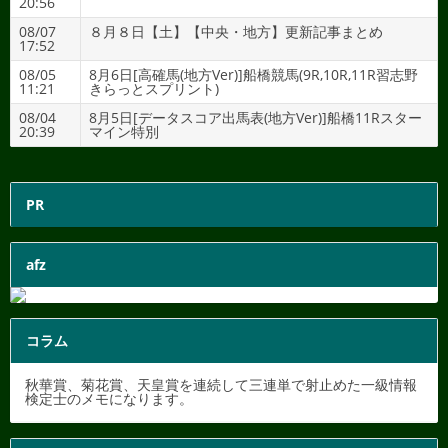
20:56
08/07
８月８日【土】【中央・地方】更新記事まとめ
17:52
08/05
8月6日[高確馬(地方Ver)]船橋競馬(9R,10R,11R習志野
11:21
きらっとスプリント)
08/04
8月5日[データスコア出馬表(地方Ver)]船橋11Rスター
20:39
マイン特別
PR
afz
コラム
秋華賞、菊花賞、天皇賞を連続して三連単で射止めた一級情報
検定士のメモになります。