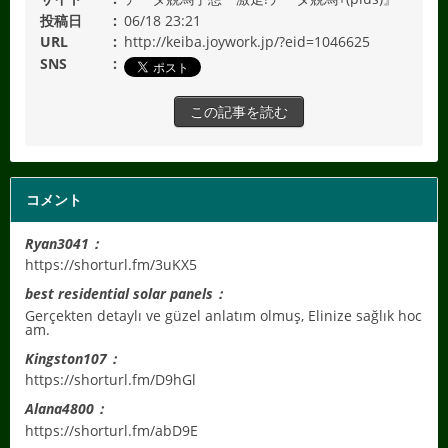
投稿日
06/18 23:21
URL
http://keiba.joywork.jp/?eid=1046625
SNS
この記事を読む
コメント
Ryan3041：
https://shorturl.fm/3uKX5
best residential solar panels：
Gerçekten detaylı ve güzel anlatım olmuş, Elinize sağlık hoc
am.
Kingston107：
https://shorturl.fm/D9hGl
Alana4800：
https://shorturl.fm/abD9E