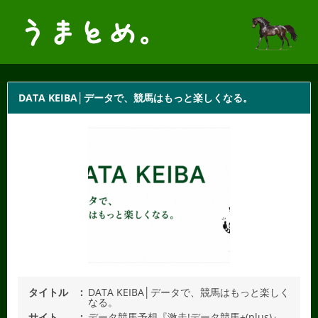
DATA KEIBA│データで、競馬はもっと楽しくなる。
タイトル
DATA KEIBA│データで、競馬はもっと楽しく
なる。
サイト
データ競馬予想『激走!データ競馬+(plus)』