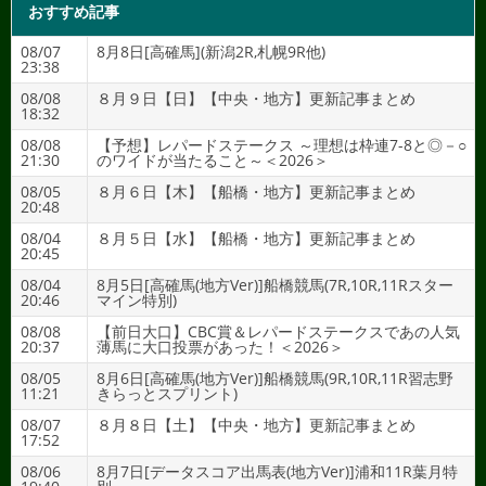
おすすめ記事
08/07
8月8日[高確馬](新潟2R,札幌9R他)
23:38
08/08
８月９日【日】【中央・地方】更新記事まとめ
18:32
08/08
【予想】レパードステークス ～理想は枠連7-8と◎－○
21:30
のワイドが当たること～＜2026＞
08/05
８月６日【木】【船橋・地方】更新記事まとめ
20:48
08/04
８月５日【水】【船橋・地方】更新記事まとめ
20:45
08/04
8月5日[高確馬(地方Ver)]船橋競馬(7R,10R,11Rスター
20:46
マイン特別)
08/08
【前日大口】CBC賞＆レパードステークスであの人気
20:37
薄馬に大口投票があった！＜2026＞
08/05
8月6日[高確馬(地方Ver)]船橋競馬(9R,10R,11R習志野
11:21
きらっとスプリント)
08/07
８月８日【土】【中央・地方】更新記事まとめ
17:52
08/06
8月7日[データスコア出馬表(地方Ver)]浦和11R葉月特