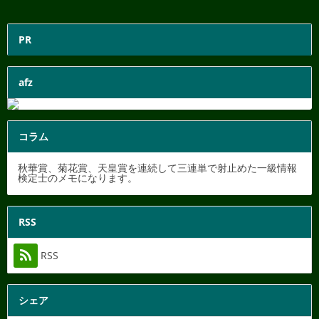
PR
afz
コラム
秋華賞、菊花賞、天皇賞を連続して三連単で射止めた一級情報
検定士のメモになります。
RSS
RSS
シェア