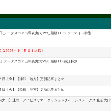
5日[データスコア出馬表(地方Ver)]船橋11Rスターマイン特別
ＯＧ2026＋上半期Ｇ１総括】
日[データスコア出馬表(地方Ver)]船橋11R納涼特別
７日【金】【浦和・地方】更新記事まとめ
４日【火】【船橋・地方】更新記事まとめ
前大口】速報！アイビスサマーダッシュ＆クイーンステークス 直前大口情