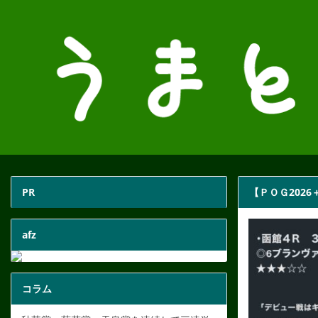
PR
【ＰＯＧ202
afz
コラム