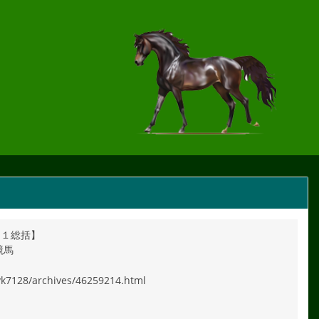
Ｇ１総括】
競馬
p/yk7128/archives/46259214.html