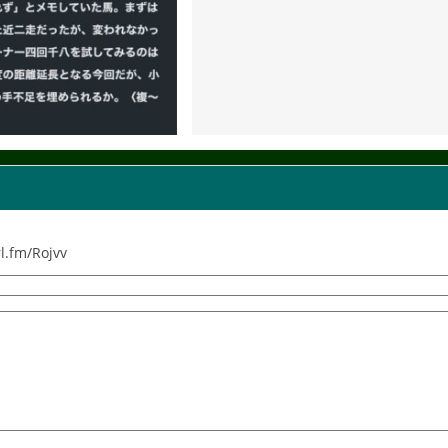
rl.fm/Rojvv