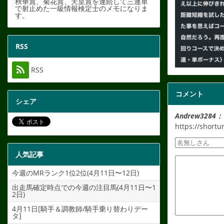
秋華賞、菊花賞、天皇賞を連続して三連単
で射止めた一級情報検定士のメモになりま
す。
RSS
RSS
コメント
シェア
Andrew3284：
https://shortu
人気記事
今週のMRランク1位2位(4月11日〜12日)
出走馬確定時点での今週の注目馬(4月11日〜1
2日)
4月11日[騎手＆調教師/騎手乗り替わりデー
タ]