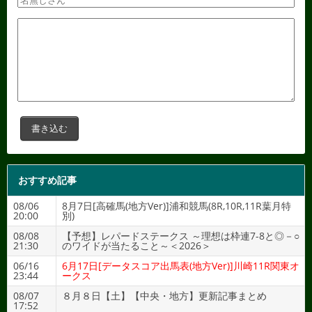
おすすめ記事
08/06
8月7日[高確馬(地方Ver)]浦和競馬(8R,10R,11R葉月特
20:00
別)
08/08
【予想】レパードステークス ～理想は枠連7-8と◎－○
21:30
のワイドが当たること～＜2026＞
06/16
6月17日[データスコア出馬表(地方Ver)]川崎11R関東オ
23:44
ークス
08/07
８月８日【土】【中央・地方】更新記事まとめ
17:52