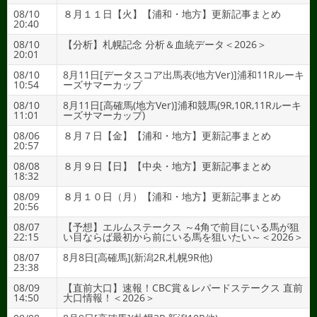
08/10
８月１１日【火】【浦和・地方】更新記事まとめ
20:40
08/10
【分析】札幌記念 分析＆血統データ＜2026＞
20:01
08/10
8月11日[データスコア出馬表(地方Ver)]浦和11Rルーキ
10:54
ーズサマーカップ
08/10
8月11日[高確馬(地方Ver)]浦和競馬(9R,10R,11Rルーキ
11:01
ーズサマーカップ)
08/06
８月７日【金】【浦和・地方】更新記事まとめ
20:57
08/08
８月９日【日】【中央・地方】更新記事まとめ
18:32
08/09
８月１０日（月）【浦和・地方】更新記事まとめ
20:56
08/07
【予想】エルムステークス ～4角で前目にいる馬が狙
22:15
い目ならば最初から前にいる馬を狙いたい～＜2026＞
08/07
8月8日[高確馬](新潟2R,札幌9R他)
23:38
08/09
【直前大口】速報！CBC賞＆レパードステークス 直前
14:50
大口情報！＜2026＞