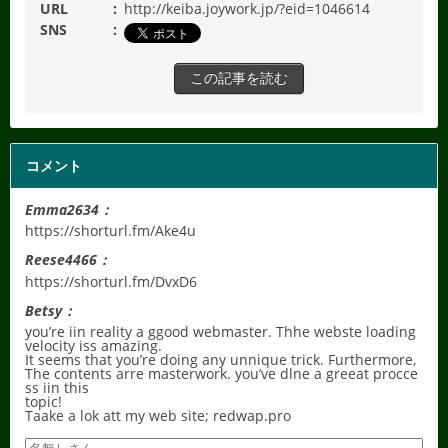
URL
http://keiba.joywork.jp/?eid=1046614
SNS
この記事を読む
コメント
Emma2634：
https://shorturl.fm/Ake4u
Reese4466：
https://shorturl.fm/DvxD6
Betsy：
you’re iin reality a ggood webmaster. Thhe webste loading
velocity iss amazing.
It seems that you’re doing any unnique trick. Furthermore,
The contents arre masterwork. you’ve dlne a greeat procce
ss iin this
topic!
Taake a lok att my web site;
redwap.pro