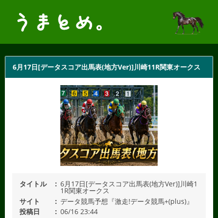
6月17日[データスコア出馬表(地方Ver)]川崎11R関東オークス
タイトル
6月17日[データスコア出馬表(地方Ver)]川崎1
1R関東オークス
サイト
データ競馬予想『激走!データ競馬+(plus)』
投稿日
06/16 23:44