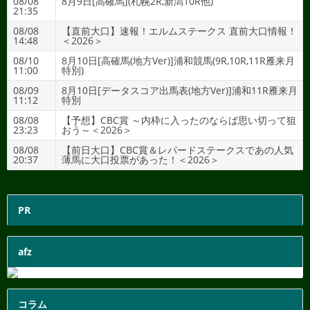
08/08
8月9日[高確馬](札幌2R,新潟10R他)
21:35
08/08
【直前大口】速報！エルムステークス 直前大口情報！
14:48
＜2026＞
08/10
8月10日[高確馬(地方Ver)]浦和競馬(9R,10R,11R雁来月
11:00
特別)
08/09
8月10日[データスコア出馬表(地方Ver)]浦和11R雁来月
11:12
特別
08/08
【予想】CBC賞 ～内枠に入ったのならば思い切って狙
23:23
おう～＜2026＞
08/08
【前日大口】CBC賞＆レパードステークスであの人気
20:37
薄馬に大口投票があった！＜2026＞
PR
afz
コラム