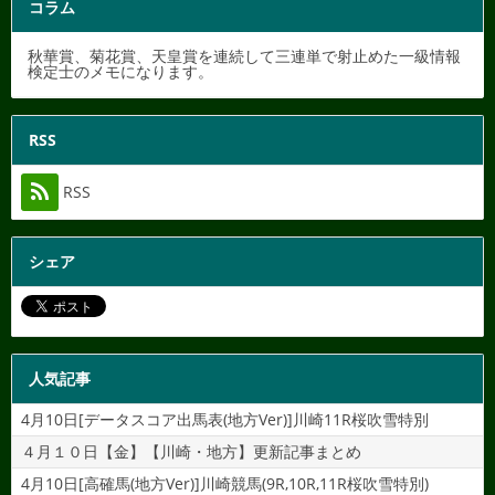
コラム
秋華賞、菊花賞、天皇賞を連続して三連単で射止めた一級情報
検定士のメモになります。
RSS
RSS
シェア
人気記事
4月10日[データスコア出馬表(地方Ver)]川崎11R桜吹雪特別
４月１０日【金】【川崎・地方】更新記事まとめ
4月10日[高確馬(地方Ver)]川崎競馬(9R,10R,11R桜吹雪特別)