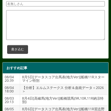
おすすめ記事
08/04
8月5日[データスコア出馬表(地方Ver)]船橋11Rスター
20:39
マイン特別
08/04
【分析】エルムステークス 分析＆血統データ＜2026
18:00
＞
08/03
8月4日[高確馬(地方Ver)]船橋競馬(9R,10R,11R納涼特
20:13
別)
08/05
8月6日[データスコア出馬表(地方Ver)]船橋11R習志野