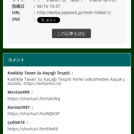
投稿日
06/16 10:37
URL
http://keiba.joywork.jp/?eid=1046612
SNS
この記事を読む
コメント
Kadıköy Tavan Su Kaçağı Tespiti：
Kadıköy Tavan Su Kaçağı Tespiti Parke sökülmeden kaçak ç
özüldü.
https://arboreo.co/
Weston409：
https://shorturl.fm/G4rWq
Karina3981：
https://shorturl.fm/MJN3P
Lydia616：
https://shorturl.fm/69v69