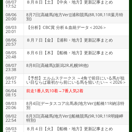
08/07
８月８日【土】【中央・地方】更新記事まとめ
17:52
08/06
8月7日[高確馬(地方Ver)]浦和競馬(8R,10R,11R葉月特
20:00
別)
08/03
【分析】CBC賞 分析＆血統データ＜2026＞
20:01
08/06
８月７日【金】【浦和・地方】更新記事まとめ
20:57
08/05
８月６日【木】【船橋・地方】更新記事まとめ
20:48
08/07
8月8日[高確馬](新潟2R,札幌9R他)
23:38
08/07
【予想】エルムステークス ～4角で前目にいる馬が狙
22:15
い目ならば最初から前にいる馬を狙いたい～＜2026＞
06/04
前走1番人気10着→7番人気2着
08:15
08/03
8月4日[データスコア出馬表(地方Ver)]船橋11R納涼特
20:06
別
08/02
8月3日[高確馬(地方Ver)]船橋競馬(9R,10R,11R明鐘岬
22:54
特別)
08/03
８月４日【火】【船橋・地方】更新記事まとめ