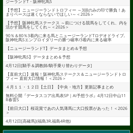
ジーランドT・阪神牝馬S
【予想】ニュージーランドトロフィー ～3頭のみの印で勝負！あ
まりペースは速くならないでほしい～＜2026＞
【予想】阪神牝馬ステークス ～前につける競馬をしてくれ、内を
活かす競馬をしてくれ～＜2026＞
90％＆80％3着内に来る馬とニュージーランドTロデオドライブ,
阪神牝馬Sエンブロイダリーの勝つ確率/3着内に来る確率
【ニュージーランドT】データまとめ＆予想
【阪神牝馬S】データまとめ＆予想
4月12日[騎手＆調教師/騎手乗り替わりデータ]
【直前大口】速報！阪神牝馬ステークス＆ニュージーランドトロ
フィー 直前大口情報！＜2026＞
４月１１・１２日【土日】【中央・地方】更新記事まとめ
無料公開『データスコア出馬表SP｜AI予想ラボ』4月12日中山11
R春雷S
【前日大口】桜花賞であの人気薄馬に大口投票があった！＜2026
＞
4月12日[高確馬](福島3R,福島4R他)