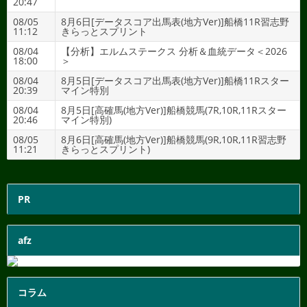
20:47
08/05
8月6日[データスコア出馬表(地方Ver)]船橋11R習志野
11:12
きらっとスプリント
08/04
【分析】エルムステークス 分析＆血統データ＜2026
18:00
＞
08/04
8月5日[データスコア出馬表(地方Ver)]船橋11Rスター
20:39
マイン特別
08/04
8月5日[高確馬(地方Ver)]船橋競馬(7R,10R,11Rスター
20:46
マイン特別)
08/05
8月6日[高確馬(地方Ver)]船橋競馬(9R,10R,11R習志野
11:21
きらっとスプリント)
PR
afz
コラム