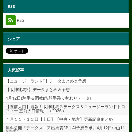
RSS
RSS
シェア
人気記事
【ニュージーランドT】データまとめ＆予想
【阪神牝馬S】データまとめ＆予想
4月12日[騎手＆調教師/騎手乗り替わりデータ]
【直前大口】速報！阪神牝馬ステークス＆ニュージーランドトロ
フィー 直前大口情報！＜2026＞
４月１１・１２日【土日】【中央・地方】更新記事まとめ
無料公開『データスコア出馬表SP｜AI予想ラボ』4月12日中山11
R春雷S