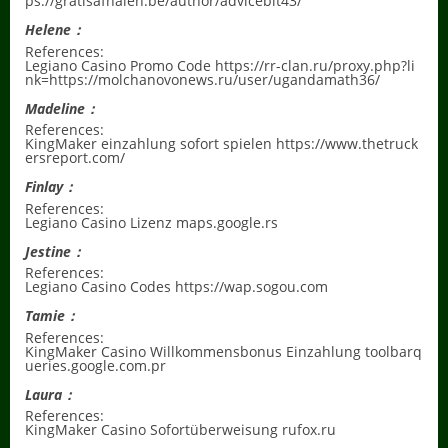
ps://gratisafhalen.be/author/advicebit43/
Helene：
References:
Legiano Casino Promo Code
https://rr-clan.ru/proxy.php?li
nk=https://molchanovonews.ru/user/ugandamath36/
Madeline：
References:
KingMaker einzahlung sofort spielen
https://www.thetruck
ersreport.com/
Finlay：
References:
Legiano Casino Lizenz
maps.google.rs
Jestine：
References:
Legiano Casino Codes
https://wap.sogou.com
Tamie：
References:
KingMaker Casino Willkommensbonus Einzahlung
toolbarq
ueries.google.com.pr
Laura：
References:
KingMaker Casino Sofortüberweisung
rufox.ru