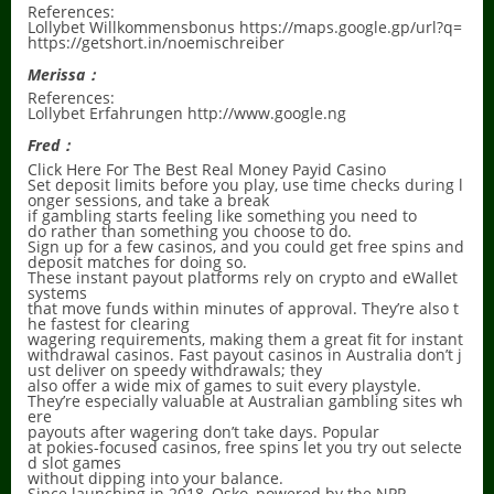
References:
Lollybet Willkommensbonus
https://maps.google.gp/url?q=
https://getshort.in/noemischreiber
Merissa：
References:
Lollybet Erfahrungen
http://www.google.ng
Fred：
Click Here For The Best Real Money Payid Casino
Set deposit limits before you play, use time checks during l
onger sessions, and take a break
if gambling starts feeling like something you need to
do rather than something you choose to do.
Sign up for a few casinos, and you could get free spins and
deposit matches for doing so.
These instant payout platforms rely on crypto and eWallet
systems
that move funds within minutes of approval. They’re also t
he fastest for clearing
wagering requirements, making them a great fit for instant
withdrawal casinos. Fast payout casinos in Australia don’t j
ust deliver on speedy withdrawals; they
also offer a wide mix of games to suit every playstyle.
They’re especially valuable at Australian gambling sites wh
ere
payouts after wagering don’t take days. Popular
at pokies-focused casinos, free spins let you try out selecte
d slot games
without dipping into your balance.
Since launching in 2018, Osko, powered by the NPP,