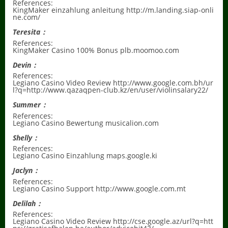
References:
KingMaker einzahlung anleitung
http://m.landing.siap-onli
ne.com/
Teresita：
References:
KingMaker Casino 100% Bonus
plb.moomoo.com
Devin：
References:
Legiano Casino Video Review
http://www.google.com.bh/ur
l?q=http://www.qazaqpen-club.kz/en/user/violinsalary22/
Summer：
References:
Legiano Casino Bewertung
musicalion.com
Shelly：
References:
Legiano Casino Einzahlung
maps.google.ki
Jaclyn：
References:
Legiano Casino Support
http://www.google.com.mt
Delilah：
References:
Legiano Casino Video Review
http://cse.google.az/url?q=htt