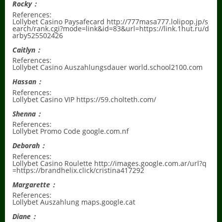
Rocky：
References:
Lollybet Casino Paysafecard
http://777masa777.lolipop.jp/s
earch/rank.cgi?mode=link&id=83&url=https://link.1hut.ru/d
arby525502426
Caitlyn：
References:
Lollybet Casino Auszahlungsdauer
world.school2100.com
Hassan：
References:
Lollybet Casino VIP
https://59.cholteth.com/
Shenna：
References:
Lollybet Promo Code
google.com.nf
Deborah：
References:
Lollybet Casino Roulette
http://images.google.com.ar/url?q
=https://brandhelix.click/cristina417292
Margarette：
References:
Lollybet Auszahlung
maps.google.cat
Diane：