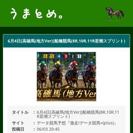
6月4日[高確馬(地方Ver)]船橋競馬(8R,10R,11R若潮スプリント)
タイトル
6月4日[高確馬(地方Ver)]船橋競馬(8R,10R,11
R若潮スプリント)
サイト
データ競馬予想『激走!データ競馬+(plus)』
投稿日
06/03 20:45