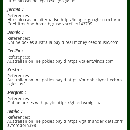
Hitnspin casino legal
cse.google.tm
Jasmin：
References:
Hitnspin casino alternative
http://images.google.com.lb/ur
l?q=https://pethome.bg/user/profile/143795
Bonnie：
References:
Online pokies australia payid real money
ceedmusic.com
Cecilia：
References:
Australian online pokies payid
https://talentwindz.com
Krista：
References:
Australian online pokies payid
https://punbb.skynettechnol
ogies.us/
Margret：
References:
Online pokies with payid
https://git.edavmig.ru/
Jamila：
References:
Australian online pokies payid
https://git.thunder-data.cn/r
ayforddorn398