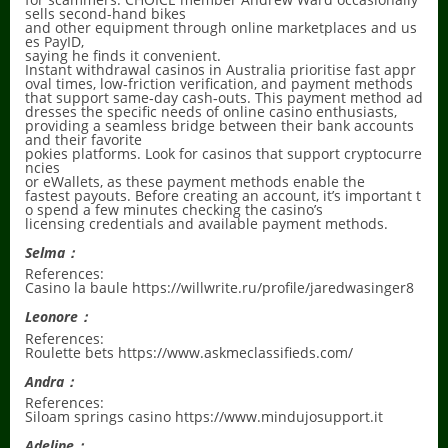
sells second-hand bikes
and other equipment through online marketplaces and us
es PayID,
saying he finds it convenient.
Instant withdrawal casinos in Australia prioritise fast appr
oval times, low‑friction verification, and payment methods
that support same‑day cash‑outs. This payment method ad
dresses the specific needs of online casino enthusiasts,
providing a seamless bridge between their bank accounts
and their favorite
pokies platforms. Look for casinos that support cryptocurre
ncies
or eWallets, as these payment methods enable the
fastest payouts. Before creating an account, it’s important t
o spend a few minutes checking the casino’s
licensing credentials and available payment methods.
Selma：
References:
Casino la baule
https://willwrite.ru/profile/jaredwasinger8
Leonore：
References:
Roulette bets
https://www.askmeclassifieds.com/
Andra：
References:
Siloam springs casino
https://www.mindujosupport.it
Adeline：