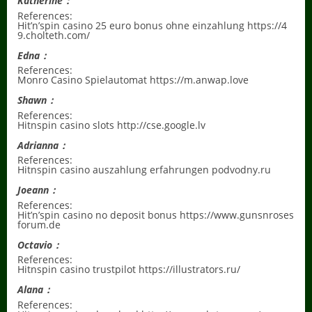
Katherine：
References:
Hit’n’spin casino 25 euro bonus ohne einzahlung
https://4
9.cholteth.com/
Edna：
References:
Monro Casino Spielautomat
https://m.anwap.love
Shawn：
References:
Hitnspin casino slots
http://cse.google.lv
Adrianna：
References:
Hitnspin casino auszahlung erfahrungen
podvodny.ru
Joeann：
References:
Hit’n’spin casino no deposit bonus
https://www.gunsnroses
forum.de
Octavio：
References:
Hitnspin casino trustpilot
https://illustrators.ru/
Alana：
References: