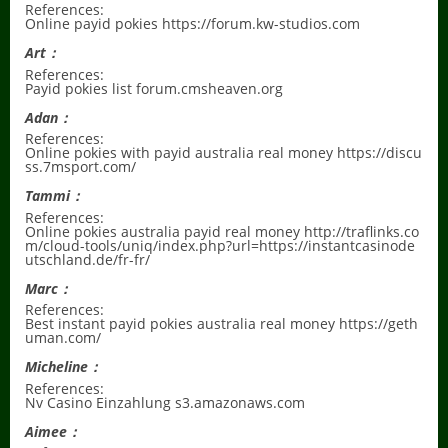
References:
Online payid pokies
https://forum.kw-studios.com
Art：
References:
Payid pokies list
forum.cmsheaven.org
Adan：
References:
Online pokies with payid australia real money
https://discu
ss.7msport.com/
Tammi：
References:
Online pokies australia payid real money
http://traflinks.co
m/cloud-tools/uniq/index.php?url=https://instantcasinode
utschland.de/fr-fr/
Marc：
References:
Best instant payid pokies australia real money
https://geth
uman.com/
Micheline：
References:
Nv Casino Einzahlung
s3.amazonaws.com
Aimee：