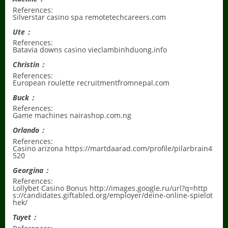
References:
Silverstar casino spa
remotetechcareers.com
Ute：
References:
Batavia downs casino
vieclambinhduong.info
Christin：
References:
European roulette
recruitmentfromnepal.com
Buck：
References:
Game machines
nairashop.com.ng
Orlando：
References:
Casino arizona
https://martdaarad.com/profile/pilarbrain4
520
Georgina：
References:
Lollybet Casino Bonus
http://images.google.ru/url?q=http
s://candidates.giftabled.org/employer/deine-online-spielot
hek/
Tuyet：