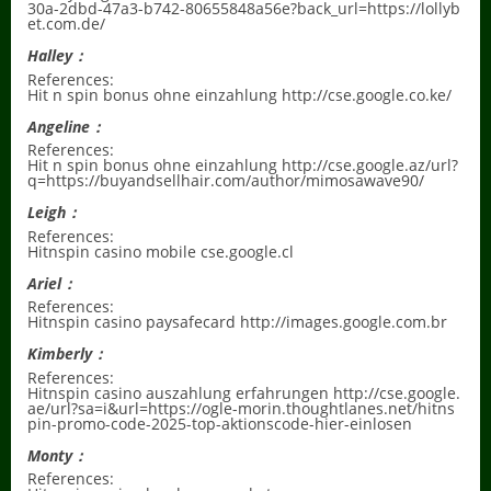
30a-2dbd-47a3-b742-80655848a56e?back_url=https://lollyb
et.com.de/
Halley：
References:
Hit n spin bonus ohne einzahlung
http://cse.google.co.ke/
Angeline：
References:
Hit n spin bonus ohne einzahlung
http://cse.google.az/url?
q=https://buyandsellhair.com/author/mimosawave90/
Leigh：
References:
Hitnspin casino mobile
cse.google.cl
Ariel：
References:
Hitnspin casino paysafecard
http://images.google.com.br
Kimberly：
References:
Hitnspin casino auszahlung erfahrungen
http://cse.google.
ae/url?sa=i&url=https://ogle-morin.thoughtlanes.net/hitns
pin-promo-code-2025-top-aktionscode-hier-einlosen
Monty：
References: