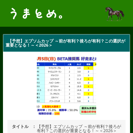
【予想】エプソムカップ ～前が有利？後ろが有利？この選択が
重要となる！～＜2026＞
タイトル
【予想】エプソムカップ ～前が有利？後ろが
有利？この選択が重要となる！～＜2026＞