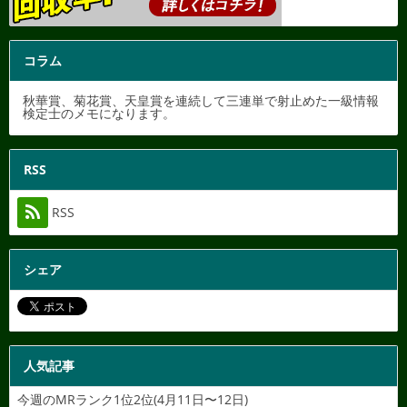
コラム
秋華賞、菊花賞、天皇賞を連続して三連単で射止めた一級情報
検定士のメモになります。
RSS
RSS
シェア
人気記事
今週のMRランク1位2位(4月11日〜12日)