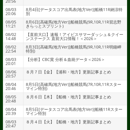
20:56
08/03
8月4日[データスコア出馬表(地方Ver)]船橋11R納涼特
20:06
別
08/05
8月6日[高確馬(地方Ver)]船橋競馬(9R,10R,11R習志野
11:21
きらっとスプリント)
08/02
【直前大口】速報！アイビスサマーダッシュ＆クイー
14:48
ンステークス 直前大口情報！＜2026＞
08/02
8月3日[高確馬(地方Ver)]船橋競馬(9R,10R,11R明鐘岬
22:54
特別)
08/03
【分析】CBC賞 分析＆血統データ＜2026＞
20:01
08/06
８月７日【金】【浦和・地方】更新記事まとめ
20:57
08/04
8月5日[高確馬(地方Ver)]船橋競馬(7R,10R,11Rスター
20:46
マイン特別)
08/05
８月６日【木】【船橋・地方】更新記事まとめ
20:48
08/04
8月5日[データスコア出馬表(地方Ver)]船橋11Rスター
20:39
マイン特別
08/03
８月４日【火】【船橋・地方】更新記事まとめ
20:47